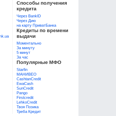
Способы получения
кредита
Через BankID
Через Дию
на карту ПриватБанка
Кредиты по времени
выдачи
ank.ua
Моментально
За минуту
5 минут
За час
Популярные МФО
Starfin
МАНИВЕО
CashtanCredit
EwaCash
SunCredit
Pango
Firstcredit
LehkoCredit
Твоя Позика
Треба Кредит