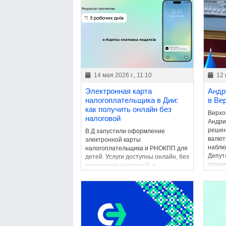
14 мая 2026 г., 11:10
12 
Электронная карта
Андр
налогоплательщика в Дии:
в Ве
как получить онлайн без
Верхо
налоговой
Андри
решен
В Д запустили оформление
валют
электронной карты
наблю
налогоплательщика и РНОКПП для
Депут
детей. Услуги доступны онлайн, без
почем
посещения налоговой, а
огран
электронный документ имеет такую
катего
же юридическую силу, как и
бумажный аналог.