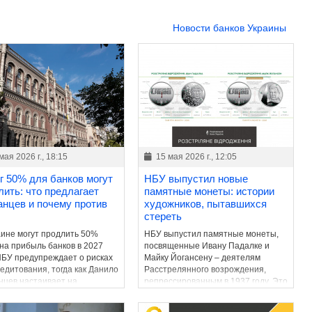
Новости банков Украины
мая 2026 г., 18:15
15 мая 2026 г., 12:05
г 50% для банков могут
НБУ выпустил новые
лить: что предлагает
памятные монеты: истории
анцев и почему против
художников, пытавшихся
стереть
аине могут продлить 50%
НБУ выпустил памятные монеты,
 на прибыль банков в 2027
посвященные Ивану Падалке и
 НБУ предупреждает о рисках
Майку Йогансену – деятелям
редитования, тогда как Данило
Расстрелянного возрождения,
нцев настаивает на
репрессированным в 1937 году. Это
нении фискального ресурса
продолжение серии,
та.
возвращающей в украинское