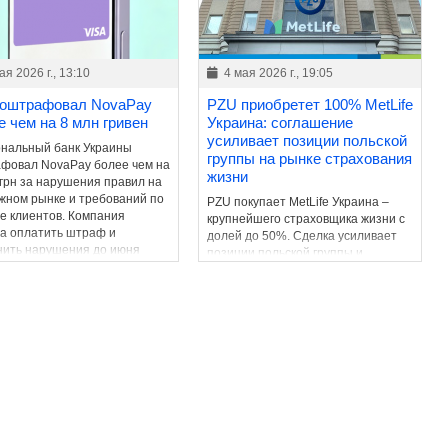
ая 2026 г., 13:10
4 мая 2026 г., 19:05
оштрафовал NovaPay
PZU приобретет 100% MetLife
е чем на 8 млн гривен
Украина: соглашение
усиливает позиции польской
нальный банк Украины
группы на рынке страхования
фовал NovaPay более чем на
жизни
 грн за нарушения правил на
жном рынке и требований по
PZU покупает MetLife Украина –
е клиентов. Компания
крупнейшего страховщика жизни с
а оплатить штраф и
долей до 50%. Сделка усиливает
нить нарушения до июня
позиции польской группы и
ода.
сигнализирует о росте интереса
инвесторов к украинскому рынку.