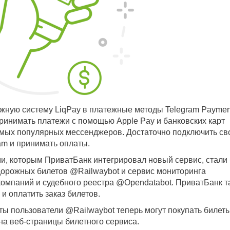
жную систему LiqPay в платежные методы Telegram Paymen
ринимать платежи с помощью Apple Pay и банковских карт
самых популярных мессенджеров. Достаточно подключить св
ram и принимать оплаты.
и, которым ПриватБанк интегрировал новый сервис, стали 
дорожных билетов @Railwaybot и сервис мониторинга
компаний и судебного реестра @Opendatabot. ПриватБанк т
и оплатить заказ билетов.
ы пользователи @Railwaybot теперь могут покупать билет
на веб-страницы билетного сервиса.