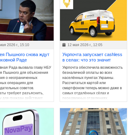
пространство имена уничтоженной
интеллигенции.
мая 2026 г., 15:10
12 мая 2026 г., 12:05
ея Пышного снова ждут
Укрпочта запускает cashless
рховной Раде
в селах: что это значит
вная Рада вызвала главу НБУ
Укрпочта обеспечила возможность
я Пышного для объяснения
безналичной оплаты во всех
ия о неограниченных
населённых пунктах Украины.
ных операциях для
Рассчитаться картой или
дательных советов.
смартфоном теперь можно даже в
аты требуют разъяснить,
самых отдалённых сёлах и
у для граждан действуют
передвижных отделениях.
ичения, а для отдельных
рий – нет.