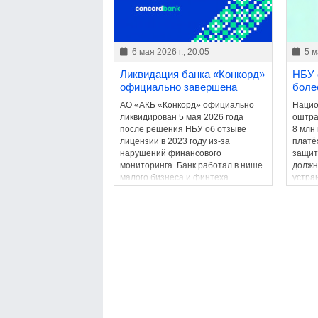
6 мая 2026 г., 20:05
5 м
Ликвидация банка «Конкорд»
НБУ 
официально завершена
боле
АО «АКБ «Конкорд» официально
Нацио
ликвидирован 5 мая 2026 года
оштра
после решения НБУ об отзыве
8 млн
лицензии в 2023 году из-за
платё
нарушений финансового
защит
мониторинга. Банк работал в нише
должн
малого бизнеса и финтеха.
устра
2026 г