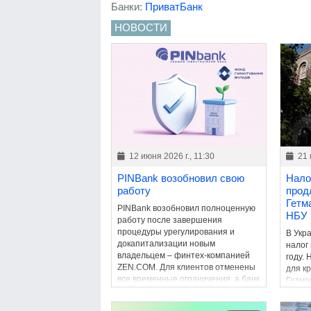
Банки:
ПриватБанк
НОВОСТИ
12 июня 2026 г., 11:30
21 
PINBank возобновил свою
Нало
работу
прод
Гетм
PINBank возобновил полноценную
НБУ
работу после завершения
процедуры урегулирования и
В Укр
докапитализации новым
налог
владельцем – финтех-компанией
году.
ZEN.COM. Для клиентов отменены
для к
все временные ограничения, а банк
Гетма
вернулся к обычной деятельности.
сохра
бюдже