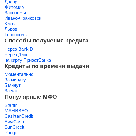
Днепр
Житомир
Запорожье
Ивано-Франковск
Киев
Львов
Тернополь
Способы получения кредита
Через BankID
Через Дию
на карту ПриватБанка
Кредиты по времени выдачи
Моментально
За минуту
5 минут
За час
Популярные МФО
Starfin
МАНИВЕО
CashtanCredit
EwaCash
SunCredit
Pango