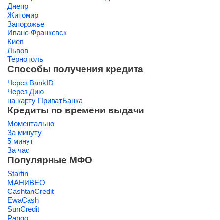
Днепр
Житомир
Запорожье
Ивано-Франковск
Киев
Львов
Тернополь
Способы получения кредита
Через BankID
Через Дию
на карту ПриватБанка
Кредиты по времени выдачи
Моментально
За минуту
5 минут
За час
Популярные МФО
Starfin
МАНИВЕО
CashtanCredit
EwaCash
SunCredit
Pango