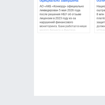
официально завершена
боле
АО «АКБ «Конкорд» официально
Нацио
ликвидирован 5 мая 2026 года
оштра
после решения НБУ об отзыве
8 млн
лицензии в 2023 году из-за
платё
нарушений финансового
защит
мониторинга. Банк работал в нише
должн
малого бизнеса и финтеха.
устра
2026 г