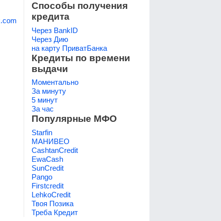
Способы получения
кредита
k.com
Через BankID
Через Дию
на карту ПриватБанка
Кредиты по времени
выдачи
Моментально
За минуту
5 минут
За час
Популярные МФО
Starfin
МАНИВЕО
CashtanCredit
EwaCash
SunCredit
Pango
Firstcredit
LehkoCredit
Твоя Позика
Треба Кредит