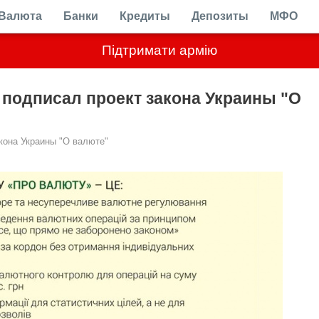
Валюта
Банки
Кредиты
Депозиты
МФО
Підтримати армію
подписал проект закона Украины "О
кона Украины "О валюте"