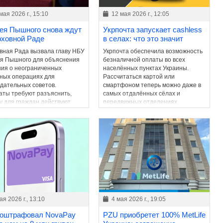
мая 2026 г., 15:10
12 мая 2026 г., 12:05
ея Пышного снова ждут
Укрпочта запускает cashless
рховной Раде
в селах: что это значит
вная Рада вызвала главу НБУ
Укрпочта обеспечила возможность
я Пышного для объяснения
безналичной оплаты во всех
ия о неограниченных
населённых пунктах Украины.
ных операциях для
Рассчитаться картой или
дательных советов.
смартфоном теперь можно даже в
аты требуют разъяснить,
самых отдалённых сёлах и
у для граждан действуют
передвижных отделениях.
ичения, а для отдельных
рий – нет.
ая 2026 г., 13:10
4 мая 2026 г., 19:05
оштрафовал NovaPay
PZU приобретет 100% MetLife