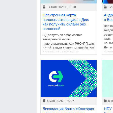
14 мая 2026 г., 11:10
12 
Электронная карта
Андр
налогоплательщика в Дии:
в Ве
как получить онлайн без
Верхо
налоговой
Андри
решен
В Д запустили оформление
валют
электронной карты
наблю
налогоплательщика и РНОКПП для
Депут
детей. Услуги доступны онлайн, без
почем
посещения налоговой, а
огран
электронный документ имеет такую
катего
же юридическую силу, как и
бумажный аналог.
6 мая 2026 г., 20:05
5 м
Ликвидация банка «Конкорд»
НБУ 