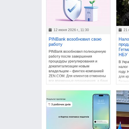
12 июня 2026 г., 11:30
21 
PINBank возобновил свою
Нало
работу
прод
Гетм
PINBank возобновил полноценную
НБУ
работу после завершения
процедуры урегулирования и
В Укр
докапитализации новым
налог
владельцем – финтех-компанией
году.
ZEN.COM. Для клиентов отменены
для к
все временные ограничения, а банк
Гетма
вернулся к обычной деятельности.
сохра
бюдже