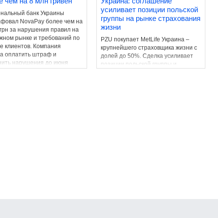
е чем на 8 млн гривен
Украина: соглашение
усиливает позиции польской
нальный банк Украины
группы на рынке страхования
фовал NovaPay более чем на
жизни
 грн за нарушения правил на
жном рынке и требований по
PZU покупает MetLife Украина –
е клиентов. Компания
крупнейшего страховщика жизни с
а оплатить штраф и
долей до 50%. Сделка усиливает
нить нарушения до июня
позиции польской группы и
ода.
сигнализирует о росте интереса
инвесторов к украинскому рынку.