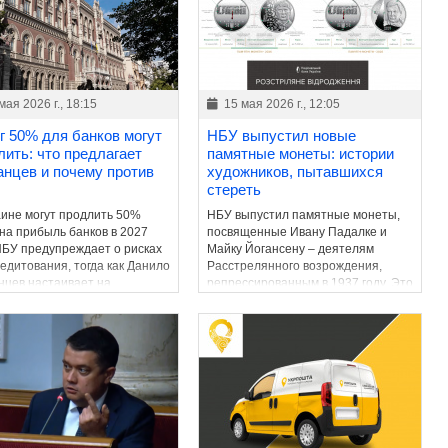
мая 2026 г., 18:15
15 мая 2026 г., 12:05
г 50% для банков могут
НБУ выпустил новые
лить: что предлагает
памятные монеты: истории
анцев и почему против
художников, пытавшихся
стереть
аине могут продлить 50%
НБУ выпустил памятные монеты,
 на прибыль банков в 2027
посвященные Ивану Падалке и
 НБУ предупреждает о рисках
Майку Йогансену – деятелям
редитования, тогда как Данило
Расстрелянного возрождения,
нцев настаивает на
репрессированным в 1937 году. Это
нении фискального ресурса
продолжение серии,
та.
возвращающей в украинское
пространство имена уничтоженной
интеллигенции.