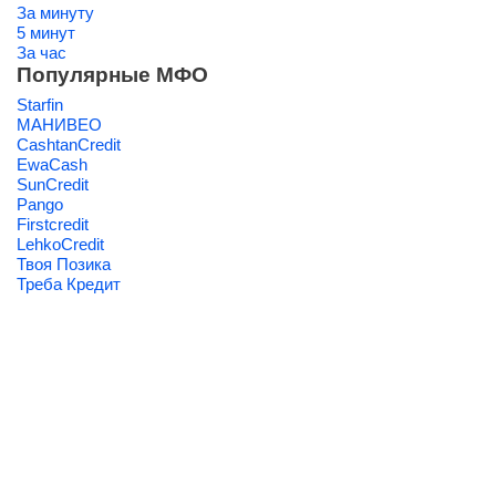
За минуту
5 минут
За час
Популярные МФО
Starfin
МАНИВЕО
CashtanCredit
EwaCash
SunCredit
Pango
Firstcredit
LehkoCredit
Твоя Позика
Треба Кредит