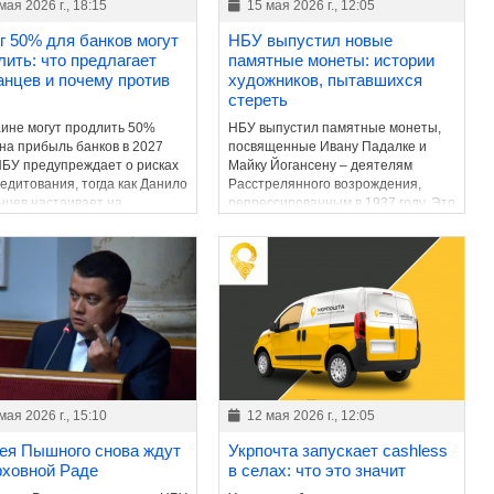
мая 2026 г., 18:15
15 мая 2026 г., 12:05
г 50% для банков могут
НБУ выпустил новые
лить: что предлагает
памятные монеты: истории
анцев и почему против
художников, пытавшихся
стереть
аине могут продлить 50%
НБУ выпустил памятные монеты,
 на прибыль банков в 2027
посвященные Ивану Падалке и
 НБУ предупреждает о рисках
Майку Йогансену – деятелям
редитования, тогда как Данило
Расстрелянного возрождения,
нцев настаивает на
репрессированным в 1937 году. Это
нении фискального ресурса
продолжение серии,
та.
возвращающей в украинское
пространство имена уничтоженной
интеллигенции.
мая 2026 г., 15:10
12 мая 2026 г., 12:05
ея Пышного снова ждут
Укрпочта запускает cashless
рховной Раде
в селах: что это значит