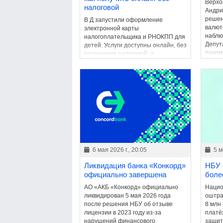
Верхо
налоговой
Андри
решен
В Д запустили оформление
валют
электронной карты
наблю
налогоплательщика и РНОКПП для
Депут
детей. Услуги доступны онлайн, без
почем
посещения налоговой, а
огран
электронный документ имеет такую
катего
же юридическую силу, как и
бумажный аналог.
6 мая 2026 г., 20:05
5 м
Ликвидация банка «Конкорд»
НБУ 
официально завершена
боле
АО «АКБ «Конкорд» официально
Нацио
ликвидирован 5 мая 2026 года
оштра
после решения НБУ об отзыве
8 млн
лицензии в 2023 году из-за
платё
нарушений финансового
защит