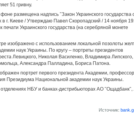
яет 51 гривну.
 фоне размещена надпись "Закон Украинского государства 
в г. Киеве / Утверждаю Павел Скоропадский / 14 ноября 19
иск печати Украинского государства (на серебряной монете
тре изображено с использованием локальной позолоты жел
демии наук Украины. По кругу – портреты президентов
реста Левицкого, Николая Василенко, Владимира Липского,
омольца, Александра Палладина, Бориса Патона.
зображен портрет первого президента Академии, профессо
ия Президиума Национальной академии наук Украины.
 отделениях НБУ и банках-дистрибьюторах АО "Ощадбанк",
Источник:
bank.g