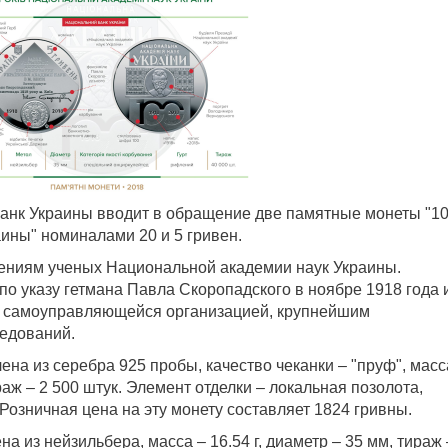
банк Украины вводит в обращение две памятные монеты "1
ины" номиналами 20 и 5 гривен.
ениям ученых Национальной академии наук Украины.
по указу гетмана Павла Скоропадского в ноябре 1918 года 
й самоуправляющейся организацией, крупнейшим
едований.
на из серебра 925 пробы, качество чеканки – "пруф", масс
ираж – 2 500 штук. Элемент отделки – локальная позолота,
 Розничная цена на эту монету составляет 1824 гривны.
а из нейзильбера, масса – 16.54 г, диаметр – 35 мм, тираж 