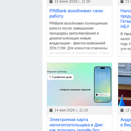
12 июня 2026 г., 11:30
21 
PINBank возобновил свою
Нало
работу
прод
Гетм
PINBank возобновил полноценную
НБУ
работу после завершения
процедуры урегулирования и
В Укр
докапитализации новым
налог
владельцем – финтех-компанией
году.
ZEN.COM. Для клиентов отменены
для к
все временные ограничения, а банк
Гетма
вернулся к обычной деятельности.
сохра
бюдже
14 мая 2026 г., 11:10
12 
Электронная карта
Андр
налогоплательщика в Дии:
в Ве
как получить онлайн без