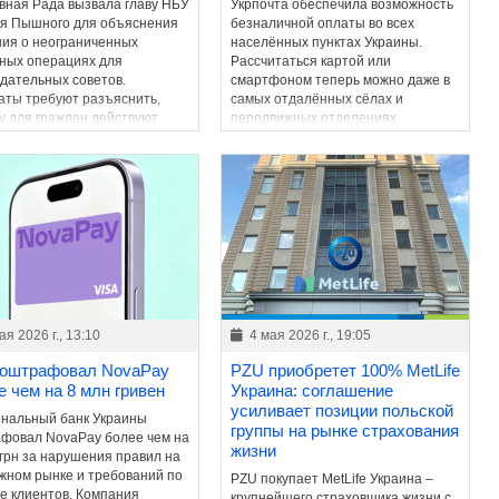
вная Рада вызвала главу НБУ
Укрпочта обеспечила возможность
я Пышного для объяснения
безналичной оплаты во всех
ия о неограниченных
населённых пунктах Украины.
ных операциях для
Рассчитаться картой или
дательных советов.
смартфоном теперь можно даже в
аты требуют разъяснить,
самых отдалённых сёлах и
у для граждан действуют
передвижных отделениях.
ичения, а для отдельных
рий – нет.
ая 2026 г., 13:10
4 мая 2026 г., 19:05
оштрафовал NovaPay
PZU приобретет 100% MetLife
е чем на 8 млн гривен
Украина: соглашение
усиливает позиции польской
нальный банк Украины
группы на рынке страхования
фовал NovaPay более чем на
жизни
 грн за нарушения правил на
жном рынке и требований по
PZU покупает MetLife Украина –
е клиентов. Компания
крупнейшего страховщика жизни с