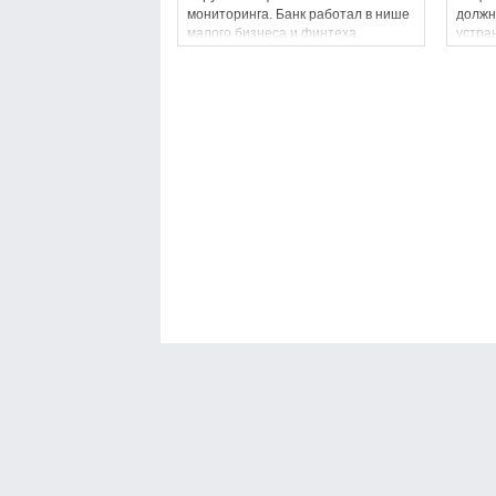
мониторинга. Банк работал в нише
должн
малого бизнеса и финтеха.
устра
2026 г
Банки Онлайн
Финансы