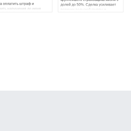
а оплатить штраф и
долей до 50%. Сделка усиливает
нить нарушения до июня
позиции польской группы и
ода.
сигнализирует о росте интереса
инвесторов к украинскому рынку.