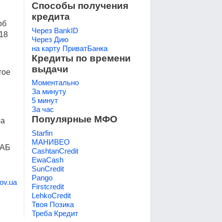
Способы получения
кредита
об
Через BankID
18
Через Дию
на карту ПриватБанка
Кредиты по времени
выдачи
тое
Моментально
За минуту
5 минут
За час
Популярные МФО
ра
Starfin
МАНИВЕО
 АБ
CashtanCredit
EwaCash
SunCredit
Pango
ov.ua
Firstcredit
LehkoCredit
Твоя Позика
Треба Кредит