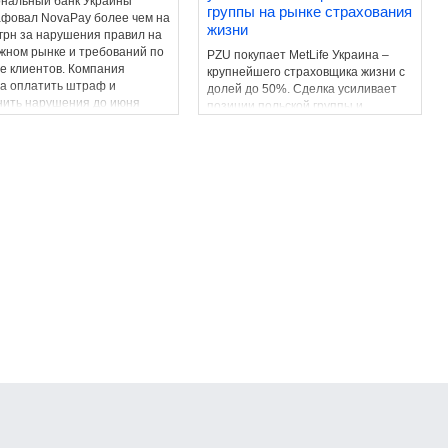
нальный банк Украины
группы на рынке страхования
фовал NovaPay более чем на
жизни
 грн за нарушения правил на
жном рынке и требований по
PZU покупает MetLife Украина –
е клиентов. Компания
крупнейшего страховщика жизни с
а оплатить штраф и
долей до 50%. Сделка усиливает
нить нарушения до июня
позиции польской группы и
ода.
сигнализирует о росте интереса
инвесторов к украинскому рынку.