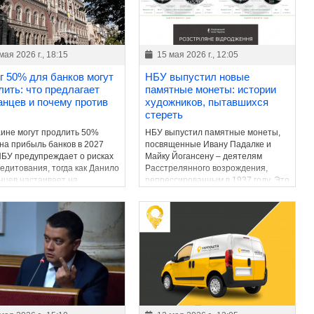
мая 2026 г., 18:15
15 мая 2026 г., 12:05
г 50% для банков могут
НБУ выпустил новые
лить: что предлагает
памятные монеты: истории
анцев и почему против
художников, пытавшихся
стереть
аине могут продлить 50%
НБУ выпустил памятные монеты,
 на прибыль банков в 2027
посвященные Ивану Падалке и
 НБУ предупреждает о рисках
Майку Йогансену – деятелям
редитования, тогда как Данило
Расстрелянного возрождения,
нцев настаивает на
репрессированным в 1937 году. Это
нении фискального ресурса
продолжение серии,
та.
возвращающей в украинское
пространство имена уничтоженной
интеллигенции.