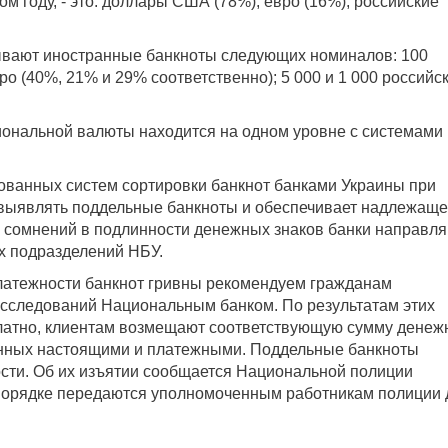
 году, - это: доллары США (78%); евро (16%); российские
вают иностранные банкноты следующих номиналов: 100
ро (40%, 21% и 29% соответственно); 5 000 и 1 000 российс
иональной валюты находится на одном уровне с системами
ованных систем сортировки банкнот банками Украины при
 выявлять поддельные банкноты и обеспечивает надлежащ
е сомнений в подлинности денежных знаков банки направл
х подразделений НБУ.
платежности банкнот гривны рекомендуем гражданам
исследований Национальным банком. По результатам этих
латно, клиентам возмещают соответствующую сумму денеж
анных настоящими и платежными. Поддельные банкноты
сти. Об их изъятии сообщается Национальной полиции
порядке передаются уполномоченным работникам полиции 