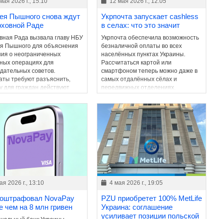
мая 2026 г., 15:10
12 мая 2026 г., 12:05
ея Пышного снова ждут
Укрпочта запускает cashless
рховной Раде
в селах: что это значит
вная Рада вызвала главу НБУ
Укрпочта обеспечила возможность
я Пышного для объяснения
безналичной оплаты во всех
ия о неограниченных
населённых пунктах Украины.
ных операциях для
Рассчитаться картой или
дательных советов.
смартфоном теперь можно даже в
аты требуют разъяснить,
самых отдалённых сёлах и
у для граждан действуют
передвижных отделениях.
ичения, а для отдельных
рий – нет.
ая 2026 г., 13:10
4 мая 2026 г., 19:05
оштрафовал NovaPay
PZU приобретет 100% MetLife
е чем на 8 млн гривен
Украина: соглашение
усиливает позиции польской