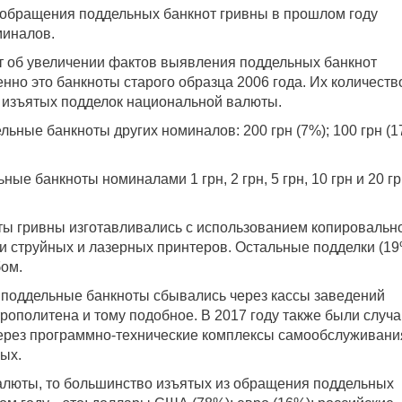
обращения поддельных банкнот гривны в прошлом году
миналов.
ют об увеличении фактов выявления поддельных банкнот
но это банкноты старого образца 2006 года. Их количеств
а изъятых подделок национальной валюты.
ьные банкноты других номиналов: 200 грн (7%); 100 грн (1
ые банкноты номиналами 1 грн, 2 грн, 5 грн, 10 грн и 20 г
ты гривны изготавливались с использованием копировальн
ти струйных и лазерных принтеров. Остальные подделки (19
ом.
поддельные банкноты сбывались через кассы заведений
рополитена и тому подобное. В 2017 году также были случа
через программно-технические комплексы самообслуживани
ых.
валюты, то большинство изъятых из обращения поддельных