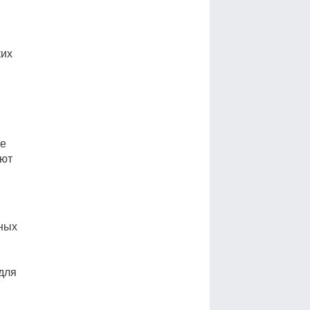
ких
ее
яют
ных
для