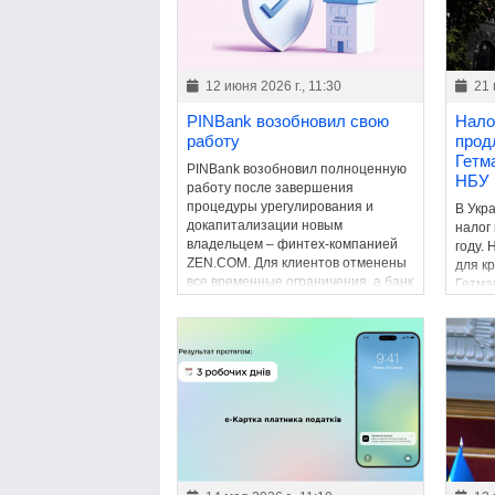
12 июня 2026 г., 11:30
21 
PINBank возобновил свою
Нало
работу
прод
Гетм
PINBank возобновил полноценную
НБУ
работу после завершения
процедуры урегулирования и
В Укр
докапитализации новым
налог
владельцем – финтех-компанией
году.
ZEN.COM. Для клиентов отменены
для к
все временные ограничения, а банк
Гетма
вернулся к обычной деятельности.
сохра
бюдже