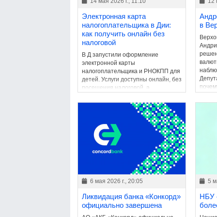
14 мая 2026 г., 11:10
12 
Электронная карта
Андр
налогоплательщика в Дии:
в Ве
как получить онлайн без
Верхо
налоговой
Андри
решен
В Д запустили оформление
валют
электронной карты
наблю
налогоплательщика и РНОКПП для
Депут
детей. Услуги доступны онлайн, без
почем
посещения налоговой, а
огран
электронный документ имеет такую
катего
же юридическую силу, как и
бумажный аналог.
6 мая 2026 г., 20:05
5 м
Ликвидация банка «Конкорд»
НБУ 
официально завершена
боле