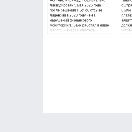
АО «АКБ «Конкорд» официально
Нацио
ликвидирован 5 мая 2026 года
оштра
после решения НБУ об отзыве
8 млн
лицензии в 2023 году из-за
платё
нарушений финансового
защит
мониторинга. Банк работал в нише
должн
малого бизнеса и финтеха.
устра
2026 г