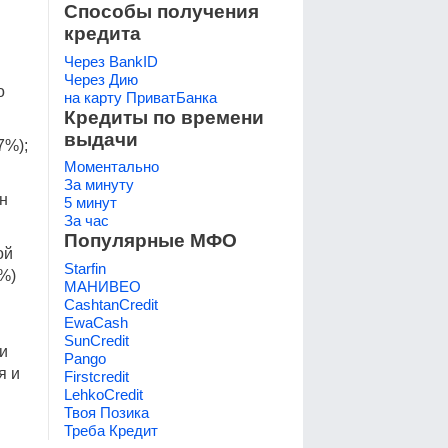
Способы получения
кредита
Через BankID
Через Дию
о
на карту ПриватБанка
Кредиты по времени
выдачи
7%);
Моментально
За минуту
рн
5 минут
За час
Популярные МФО
ой
Starfin
%)
МАНИВЕО
CashtanCredit
EwaCash
SunCredit
и
Pango
я и
Firstcredit
LehkoCredit
Твоя Позика
Треба Кредит