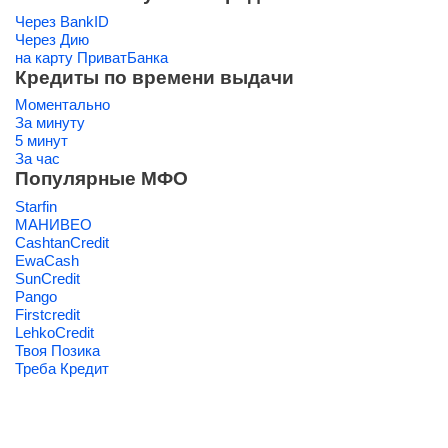
Через BankID
Через Дию
на карту ПриватБанка
Кредиты по времени выдачи
Моментально
За минуту
5 минут
За час
Популярные МФО
Starfin
МАНИВЕО
CashtanCredit
EwaCash
SunCredit
Pango
Firstcredit
LehkoCredit
Твоя Позика
Треба Кредит