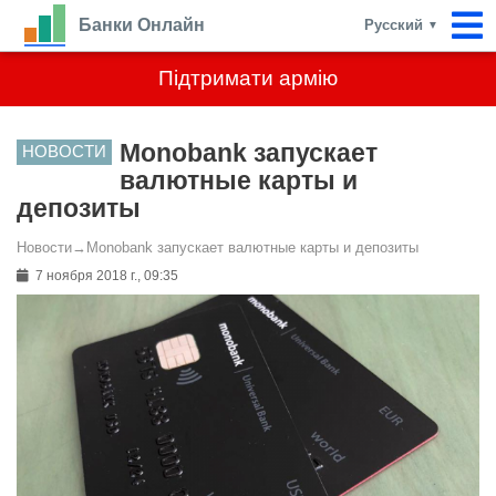
Банки Онлайн
Русский
▼
Підтримати армію
Monobank запускает
НОВОСТИ
валютные карты и
депозиты
Новости
→
Monobank запускает валютные карты и депозиты
7 ноября 2018 г., 09:35