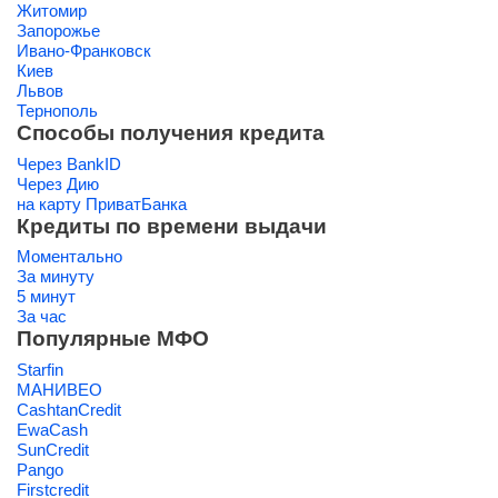
Житомир
Запорожье
Ивано-Франковск
Киев
Львов
Тернополь
Способы получения кредита
Через BankID
Через Дию
на карту ПриватБанка
Кредиты по времени выдачи
Моментально
За минуту
5 минут
За час
Популярные МФО
Starfin
МАНИВЕО
CashtanCredit
EwaCash
SunCredit
Pango
Firstcredit