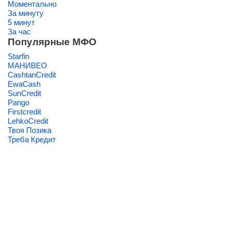
Моментально
За минуту
5 минут
За час
Популярные МФО
Starfin
МАНИВЕО
CashtanCredit
EwaCash
SunCredit
Pango
Firstcredit
LehkoCredit
Твоя Позика
Треба Кредит