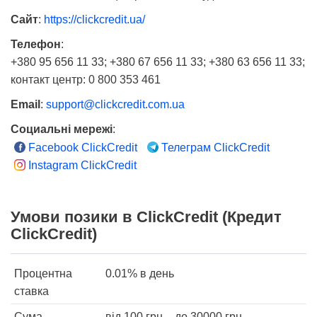
Сайт
:
https://clickcredit.ua/
Телефон
:
+380 95 656 11 33; +380 67 656 11 33; +380 63 656 11 33;
контакт центр: 0 800 353 461
Email
:
support@clickcredit.com.ua
Социальні мережі
:
Facebook ClickCredit
Телеграм ClickCredit
Instagram ClickCredit
Умови позики в ClickCredit (Кредит
ClickCredit)
Процентна
0.01%
в день
ставка
Сума
від
100
грн. - до
30000
грн.