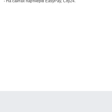
- На сайтах партнерів EasyPay, City24.
Банки Онлайн