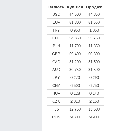
Валюта
Купівля
Продаж
USD
44.600
44.850
EUR
51.300
51.650
TRY
0.950
1.050
CHF
54.850
55.750
PLN
11.700
11.850
GBP
59.400
60.300
CAD
31.200
31.500
AUD
30.750
31.500
JPY
0.270
0.290
CNY
6.500
6.750
HUF
0.128
0.140
CZK
2.010
2.150
ILS
12.750
13.500
RON
9.300
9.900