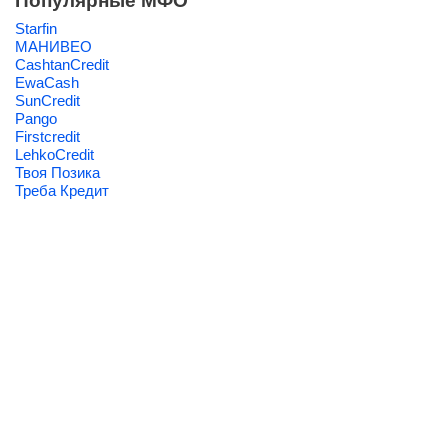
Популярные МФО
Starfin
МАНИВЕО
CashtanCredit
EwaCash
SunCredit
Pango
Firstcredit
LehkoCredit
Твоя Позика
Треба Кредит