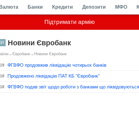
Валюта
Банки
Кредити
Депозити
МФО
Підтримати армію
Новини Євробанк
НИ
раїни
→
Євробанк
→
Новини Євробанк
ФГВФО продовжив ліквідацію чотирьох банків
.19
Продовжено ліквідацію ПАТ КБ "Євробанк"
.18
ФГВФО подав звіт щодо роботи з банками що ліквідовуютьс
.18