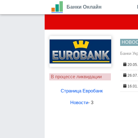
Банки Онлайн
НОВО
Банки Ук
20.05
26.07
В процессе ликвидации
16.01
Страница Евробанк
Новости
- 3