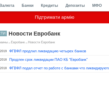
Валюта
Банки
Кредиты
Депозиты
МФО
Підтримати армію
Новости Евробанк
СТИ
раины
→
Евробанк
→
Новости Евробанк
ФГВФЛ продлил ликвидацию четырех банков
.2019
Продлен срок ликвидации ПАО КБ "Евробанк"
.2018
ФГВФЛ подал отчет по работе с банками что ликвидируют
.2018