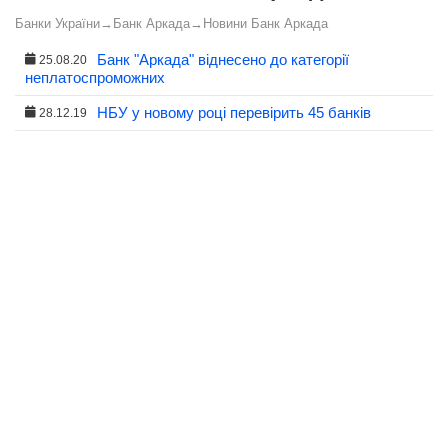
Банки України
→
Банк Аркада
→
Новини Банк Аркада
Банк "Аркада" віднесено до категорії
25.08.20
неплатоспроможних
НБУ у новому році перевірить 45 банків
28.12.19