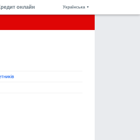
Кредит онлайн
Українська
▼
етників