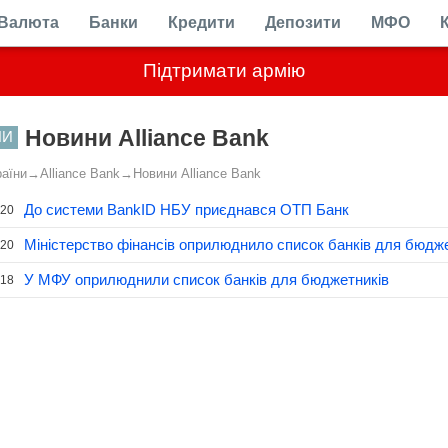
Валюта
Банки
Кредити
Депозити
МФО
Підтримати армію
Новини Alliance Bank
НИ
раїни
→
Alliance Bank
→
Новини Alliance Bank
До системи BankID НБУ приєднався ОТП Банк
.20
Міністерство фінансів оприлюднило список банків для бюдж
.20
У МФУ оприлюднили список банків для бюджетників
.18