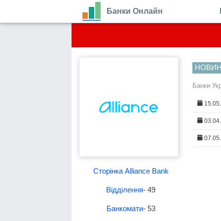
Банки Онлайн
НОВИ
Банки Ук
15.05
03.04
07.05
Сторінка Alliance Bank
Відділення
- 49
Банкомати
- 53