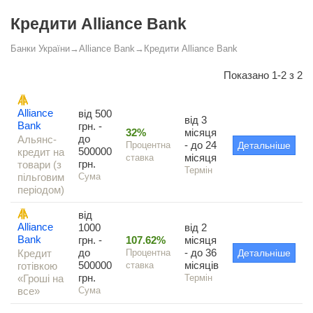
Кредити Alliance Bank
Банки України
→
Alliance Bank
→
Кредити Alliance Bank
Показано 1-2 з 2
Alliance
від 500
від 3
Bank
грн. -
32%
місяця
до
Альянс-
- до 24
Процентна
Детальніше
500000
кредит на
місяця
ставка
грн.
товари (з
Термін
пільговим
Сума
періодом)
від
Alliance
1000
від 2
Bank
грн. -
107.62%
місяця
до
- до 36
Кредит
Процентна
Детальніше
500000
місяців
готівкою
ставка
грн.
«Гроші на
Термін
все»
Сума