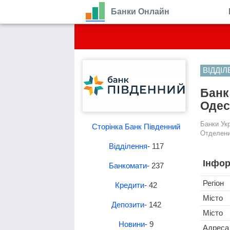
Банки Онлайн
ВІДДІ
Банк
Одес
Банки Ук
Сторінка Банк Південний
Отделени
Відділення
- 117
Інфор
Банкомати
- 237
Регіон
Кредити
- 42
Місто
Депозити
- 142
Місто
Новини
- 9
Адреса