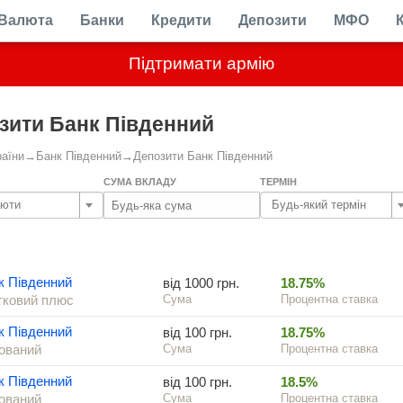
Валюта
Банки
Кредити
Депозити
МФО
Підтримати армію
зити Банк Південний
раїни
→
Банк Південний
→
Депозити Банк Південний
СУМА ВКЛАДУ
ТЕРМІН
люти
Будь-який термін
к Південний
від 1000 грн.
18.75%
тковий плюс
Сума
Процентна ставка
к Південний
від 100 грн.
18.75%
ований
Сума
Процентна ставка
к Південний
від 100 грн.
18.5%
ований
Сума
Процентна ставка