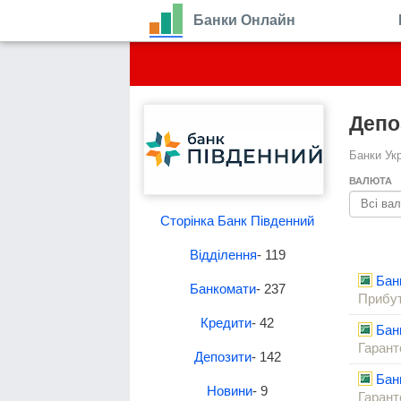
Банки Онлайн
Депо
Банки Ук
ВАЛЮТА
Всі ва
Сторінка Банк Південний
Відділення
- 119
Бан
Банкомати
- 237
Прибу
Кредити
- 42
Бан
Гарант
Депозити
- 142
Бан
Новини
- 9
Гарант