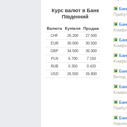
Бан
Курс валют в Банк
Прибу
Південний
Бан
Валюта
Купівля
Продаж
Комфо
CHF
26.200
27.500
Бан
EUR
30.000
30.500
Комфо
GBP
34.500
36.000
Бан
PLN
6.700
7.150
Комфо
RUB
0.350
0.420
Бан
USD
26.550
26.800
Вклад 
Бан
Комфо
Бан
Прибу
Бан
Накоп