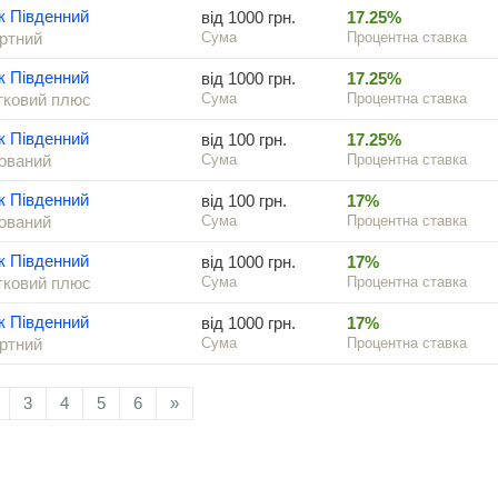
к Південний
від 1000 грн.
17.25%
ртний
Сума
Процентна ставка
к Південний
від 1000 грн.
17.25%
тковий плюс
Сума
Процентна ставка
к Південний
від 100 грн.
17.25%
ований
Сума
Процентна ставка
к Південний
від 100 грн.
17%
ований
Сума
Процентна ставка
к Південний
від 1000 грн.
17%
тковий плюс
Сума
Процентна ставка
к Південний
від 1000 грн.
17%
ртний
Сума
Процентна ставка
3
4
5
6
»