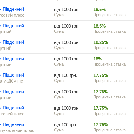
к Південний
від 1000 грн.
18.5%
тковий плюс
Сума
Процентна ставка
к Південний
від 1000 грн.
18.5%
ртний
Сума
Процентна ставка
к Південний
від 1000 грн.
18.25%
ртний
Сума
Процентна ставка
к Південний
від 1000 грн.
18%
ртний
Сума
Процентна ставка
к Південний
від 100 грн.
17.75%
в майбутнє
Сума
Процентна ставка
к Південний
від 1000 грн.
17.75%
ртний
Сума
Процентна ставка
к Південний
від 1000 грн.
17.75%
тковий плюс
Сума
Процентна ставка
к Південний
від 100 грн.
17.75%
ичувальний плюс
Сума
Процентна ставка