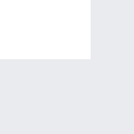
© 2014-2026 Всі права захищені
anksonline.com.ua. Інформація, розміщена на
и та іншу інформацію можна знайти на