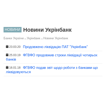
Новини Укрінбанк
НОВИНИ
Банки України
→
Укрінбанк
→
Новини Укрінбанк
Продовжено ліквідацію ПАТ "Укрінбанк"
23.03.20
ФГВФО продовжив строки ліквідації чотирьох
25.03.19
банків
ФГВФО подав звіт щодо роботи з банками що
16.01.18
ліквідовуються