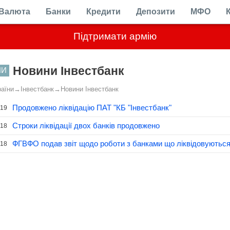
Валюта
Банки
Кредити
Депозити
МФО
Підтримати армію
Новини Інвестбанк
НИ
раїни
→
Інвестбанк
→
Новини Інвестбанк
Продовжено ліквідацію ПАТ "КБ "Інвестбанк"
.19
Строки ліквідації двох банків продовжено
.18
ФГВФО подав звіт щодо роботи з банками що ліквідовуютьс
.18