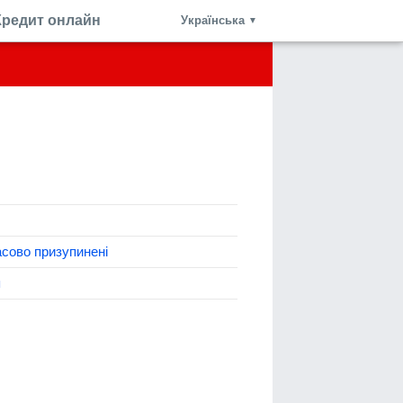
Кредит онлайн
Українська
▼
сово призупинені
я