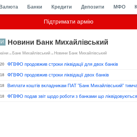
Валюта
Банки
Кредити
Депозити
МФО
Підтримати армію
Новини Банк Михайлівський
НИ
раїни
→
Банк Михайлівський
→
Новини Банк Михайлівський
ФГВФО продовжив строки ліквідації для двох банків
.20
ФГВФО продовжив строки ліквідації двох банків
.18
Виплати коштів вкладникам ПАТ "Банк Михайлівський" тимча
.18
ФГВФО подав звіт щодо роботи з банками що ліквідовуютьс
.18