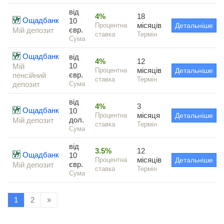
від
4%
18
Ощадбанк
10
місяців
Процентна
Детальніше
євр.
Мій депозит
ставка
Термін
Сума
Ощадбанк
від
4%
12
10
Мій
місяців
Процентна
Детальніше
євр.
пенсійний
ставка
Термін
депозит
Сума
від
4%
3
Ощадбанк
10
місяця
Процентна
Детальніше
дол.
Мій депозит
ставка
Термін
Сума
від
3.5%
12
Ощадбанк
10
місяців
Процентна
Детальніше
євр.
Мій депозит
ставка
Термін
Сума
1
2
»