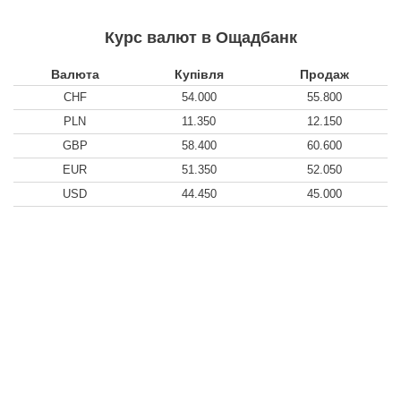
Курс валют в Ощадбанк
Валюта
Купівля
Продаж
CHF
54.000
55.800
PLN
11.350
12.150
GBP
58.400
60.600
EUR
51.350
52.050
USD
44.450
45.000