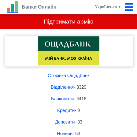
Банки Онлайн
Українська
▼
Підтримати армію
Сторінка Ощадбанк
Відділення
- 3320
Банкомати
- 4416
Кредити
- 9
Депозити
- 33
Новини
- 53