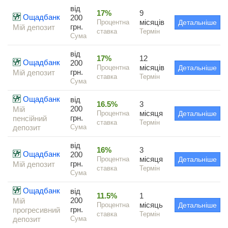
від
17%
9
Ощадбанк
200
місяців
Процентна
Детальніше
грн.
Мій депозит
ставка
Термін
Сума
від
17%
12
Ощадбанк
200
місяців
Процентна
Детальніше
грн.
Мій депозит
ставка
Термін
Сума
Ощадбанк
від
16.5%
3
200
Мій
місяця
Процентна
Детальніше
грн.
пенсійний
ставка
Термін
депозит
Сума
від
16%
3
Ощадбанк
200
місяця
Процентна
Детальніше
грн.
Мій депозит
ставка
Термін
Сума
Ощадбанк
від
11.5%
1
200
Мій
місяць
Процентна
Детальніше
грн.
прогресивний
ставка
Термін
депозит
Сума