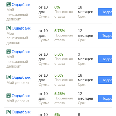
Ощадбанк
от 10
6%
18
Мой
дол.
месяцев
Процентная
Подроб
пенсионный
Сумма
ставка
Срок
депозит
Ощадбанк
от 10
5.75%
12
Мой
дол.
месяцев
Процентная
Подроб
пенсионный
Сумма
ставка
Срок
депозит
Ощадбанк
от 10
5.5%
9
Мой
дол.
месяцев
Процентная
Подроб
пенсионный
Сумма
ставка
Срок
депозит
от 10
5.5%
18
Ощадбанк
дол.
месяцев
Процентная
Подроб
Мой депозит
Сумма
ставка
Срок
от 10
5.25%
12
Ощадбанк
дол.
месяцев
Процентная
Подроб
Мой депозит
Сумма
ставка
Срок
Ощадбанк
от 10
5%
6