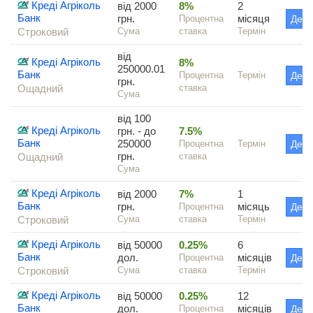
Креді Агріколь
від 2000
8%
2
Банк
грн.
місяця
Процентна
Дета
Строковий
Сума
ставка
Термін
від
Креді Агріколь
8%
250000.01
Банк
Процентна
Термін
Дета
грн.
Ощадний
ставка
Сума
від 100
Креді Агріколь
грн. - до
7.5%
Банк
250000
Процентна
Термін
Дета
грн.
Ощадний
ставка
Сума
Креді Агріколь
від 2000
7%
1
Банк
грн.
місяць
Процентна
Дета
Строковий
Сума
ставка
Термін
Креді Агріколь
від 50000
0.25%
6
Банк
дол.
місяців
Процентна
Дета
Строковий
Сума
ставка
Термін
Креді Агріколь
від 50000
0.25%
12
Банк
дол.
місяців
Процентна
Дета