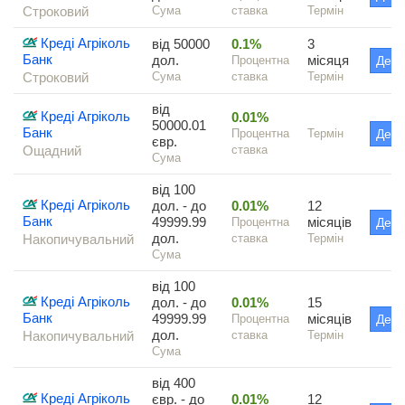
Строковий
Сума
ставка
Термін
Креді Агріколь
від 50000
0.1%
3
Банк
дол.
місяця
Процентна
Дета
Строковий
Сума
ставка
Термін
від
Креді Агріколь
0.01%
50000.01
Банк
Процентна
Термін
Дета
євр.
Ощадний
ставка
Сума
від 100
Креді Агріколь
дол. - до
0.01%
12
Банк
49999.99
місяців
Процентна
Дета
дол.
Накопичувальний
ставка
Термін
Сума
від 100
Креді Агріколь
дол. - до
0.01%
15
Банк
49999.99
місяців
Процентна
Дета
дол.
Накопичувальний
ставка
Термін
Сума
від 400
Креді Агріколь
євр. - до
0.01%
12