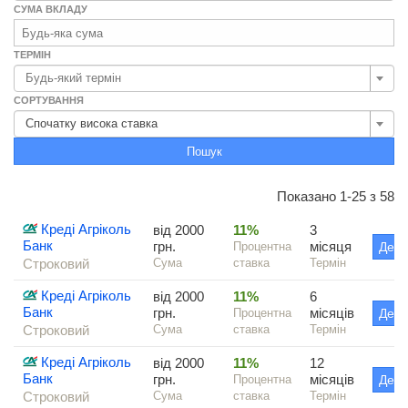
СУМА ВКЛАДУ
ТЕРМІН
Будь-який термін
СОРТУВАННЯ
Спочатку висока ставка
Пошук
Показано 1-25 з 58
Креді Агріколь
від 2000
11%
3
Банк
грн.
місяця
Процентна
Дета
Строковий
Сума
ставка
Термін
Креді Агріколь
від 2000
11%
6
Банк
грн.
місяців
Процентна
Дета
Строковий
Сума
ставка
Термін
Креді Агріколь
від 2000
11%
12
Банк
грн.
місяців
Процентна
Дета
Строковий
Сума
ставка
Термін