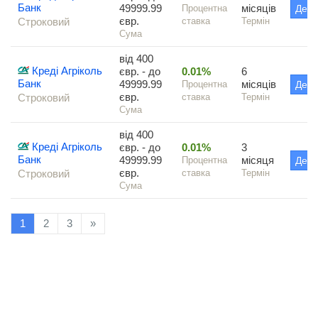
Банк
49999.99
місяців
Процентна
Дета
євр.
Строковий
ставка
Термін
Сума
від 400
Креді Агріколь
євр. - до
0.01%
6
Банк
49999.99
місяців
Процентна
Дета
євр.
Строковий
ставка
Термін
Сума
від 400
Креді Агріколь
євр. - до
0.01%
3
Банк
49999.99
місяця
Процентна
Дета
євр.
Строковий
ставка
Термін
Сума
1
2
3
»