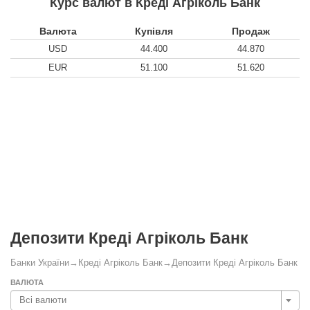
Курс валют в Креді Агріколь Банк
Валюта
Купівля
Продаж
USD
44.400
44.870
EUR
51.100
51.620
Депозити Креді Агріколь Банк
Банки України
→
Креді Агріколь Банк
→
Депозити Креді Агріколь Банк
ВАЛЮТА
Всі валюти