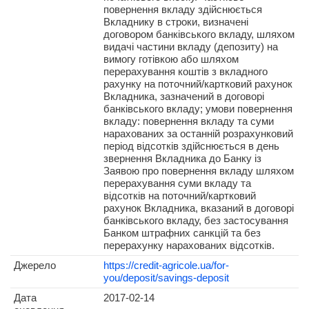
повернення вкладу здійснюється
Вкладнику в строки, визначені
договором банківського вкладу, шляхом
видачі частини вкладу (депозиту) на
вимогу готівкою або шляхом
перерахування коштів з вкладного
рахунку на поточний/картковий рахунок
Вкладника, зазначений в договорі
банківського вкладу; умови повернення
вкладу: повернення вкладу та суми
нарахованих за останній розрахунковий
період відсотків здійснюється в день
звернення Вкладника до Банку із
Заявою про повернення вкладу шляхом
перерахування суми вкладу та
відсотків на поточний/картковий
рахунок Вкладника, вказаний в договорі
банківського вкладу, без застосування
Банком штрафних санкцій та без
перерахунку нарахованих відсотків.
Джерело
https://credit-agricole.ua/for-
you/deposit/savings-deposit
Дата
2017-02-14