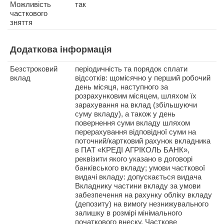
Можливість
так
часткового
зняття
Додаткова інформація
Безстроковий
періодичність та порядок сплати
вклад
відсотків: щомісячно у перший робочий
день місяця, наступного за
розрахунковим місяцем, шляхом їх
зарахування на вклад (збільшуючи
суму вкладу), а також у день
повернення суми вкладу шляхом
перерахування відповідної суми на
поточний/картковий рахунок вкладника
в ПАТ «КРЕДІ АГРІКОЛЬ БАНК»,
реквізити якого указано в договорі
банківського вкладу; умови часткової
видачі вкладу: допускається видача
Вкладнику частини вкладу за умови
забезпечення на рахунку обліку вкладу
(депозиту) на вимогу незнижувального
залишку в розмірі мінімального
початкового внеску. Часткове