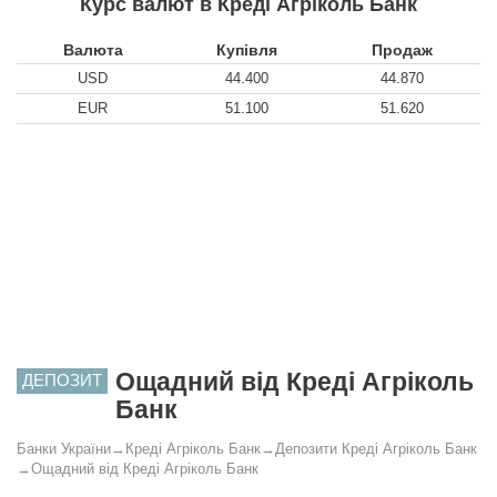
Курс валют в Креді Агріколь Банк
Валюта
Купівля
Продаж
USD
44.400
44.870
EUR
51.100
51.620
Ощадний від Креді Агріколь
ДЕПОЗИТ
Банк
Банки України
→
Креді Агріколь Банк
→
Депозити Креді Агріколь Банк
→
Ощадний від Креді Агріколь Банк