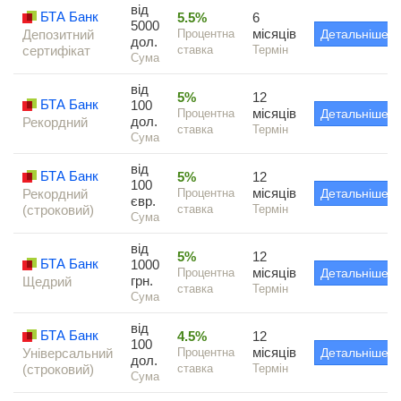
від
БТА Банк
5.5%
6
5000
місяців
Депозитний
Процентна
Детальніше
дол.
сертифікат
ставка
Термін
Сума
від
5%
12
БТА Банк
100
місяців
Процентна
Детальніше
дол.
Рекордний
ставка
Термін
Сума
від
БТА Банк
5%
12
100
місяців
Рекордний
Процентна
Детальніше
євр.
(строковий)
ставка
Термін
Сума
від
5%
12
БТА Банк
1000
місяців
Процентна
Детальніше
грн.
Щедрий
ставка
Термін
Сума
від
БТА Банк
4.5%
12
100
місяців
Універсальний
Процентна
Детальніше
дол.
(строковий)
ставка
Термін
Сума