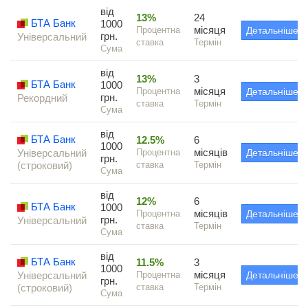
від
13%
24
БТА Банк
1000
місяця
Процентна
Детальніше
грн.
Універсальний
ставка
Термін
Сума
від
13%
3
БТА Банк
1000
місяця
Процентна
Детальніше
грн.
Рекордний
ставка
Термін
Сума
від
БТА Банк
12.5%
6
1000
місяців
Універсальний
Процентна
Детальніше
грн.
(строковий)
ставка
Термін
Сума
від
12%
6
БТА Банк
1000
місяців
Процентна
Детальніше
грн.
Універсальний
ставка
Термін
Сума
від
БТА Банк
11.5%
3
1000
місяця
Універсальний
Процентна
Детальніше
грн.
(строковий)
ставка
Термін
Сума