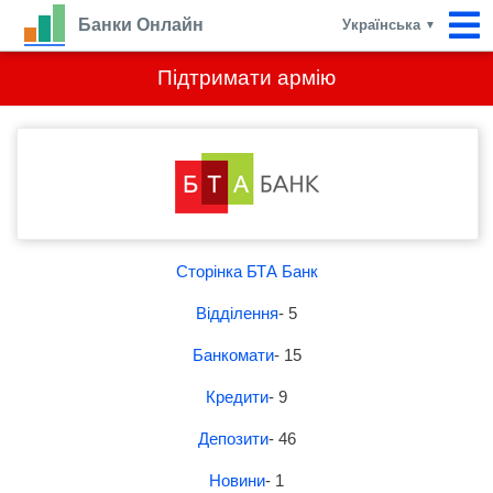
Банки Онлайн
Українська
▼
Підтримати армію
Сторінка БТА Банк
Відділення
- 5
Банкомати
- 15
Кредити
- 9
Депозити
- 46
Новини
- 1