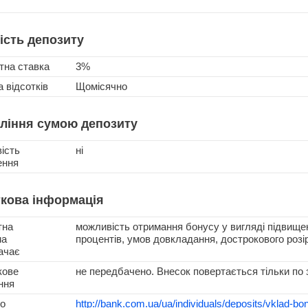
ість депозиту
тна ставка
3%
 відсотків
Щомісячно
ління сумою депозиту
ість
ні
ення
кова інформація
тна
можливість отримання бонусу у вигляді підвищен
ма
процентів, умов довкладання, дострокового розі
ачає
кове
не передбачено. Внесок повертається тільки по 
ння
о
http://bank.com.ua/ua/individuals/deposits/vklad-bo