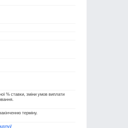
ої % ставки, зміни умов виплати
рвання.
закінченню терміну.
nusnyj/