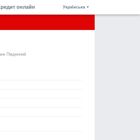
Кредит онлайн
Українська
▼
анк Південний