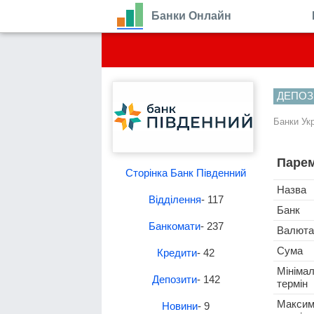
Банки Онлайн
ДЕПОЗ
Банки Ук
Парем
Сторінка Банк Південний
Назва
Відділення
- 117
Банк
Банкомати
- 237
Валюта
Сума
Кредити
- 42
Мініма
Депозити
- 142
термін
Максим
Новини
- 9