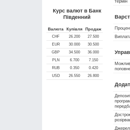
термін
Курс валют в Банк
Варст
Південний
Процен
Валюта
Купівля
Продаж
Виплата
CHF
26.200
27.500
EUR
30.000
30.500
Управ
GBP
34.500
36.000
PLN
6.700
7.150
Можлив
RUB
0.350
0.420
поповн
USD
26.550
26.800
Додат
Депози
програ
передб
Достро
розірва
Джерел