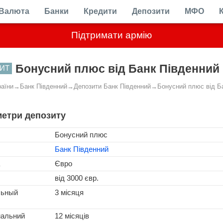
Валюта
Банки
Кредити
Депозити
МФО
Підтримати армію
Бонусний плюс від Банк Південний
ИТ
раїни
→
Банк Південний
→
Депозити Банк Південний
→
Бонусний плюс від Б
етри депозиту
Бонусний плюс
Банк Південний
Євро
від 3000 євр.
льный
3 місяця
альний
12 місяців