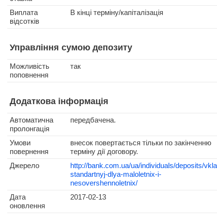
Виплата
В кінці терміну/капіталізація
відсотків
Управління сумою депозиту
Можливість
так
поповнення
Додаткова інформація
Автоматична
передбачена.
пролонгація
Умови
внесок повертається тільки по закінченню
повернення
терміну дії договору.
Джерело
http://bank.com.ua/ua/individuals/deposits/vkl
standartnyj-dlya-maloletnix-i-
nesovershennoletnix/
Дата
2017-02-13
оновлення