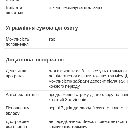
Виплата
В кінці терміну/капіталізація
відсотків
Управління сумою депозиту
Можливість
так
поповнення
Додаткова інформація
Депозитна
для фізичних осіб, які хочуть отримува
програма
до відсоткової ставки кожних три місяці,
можливістю забрати депозит після закі
кожного періоду.
Автопролонгація
продовження строку дії договору на нов
кратний 3-х місяців.
Поповнення
перші 7 днів договору (кожного нового пе
вкладу
Дострокове
не передбачено. Внесок повертається т
розірвання
закінченню терміну.