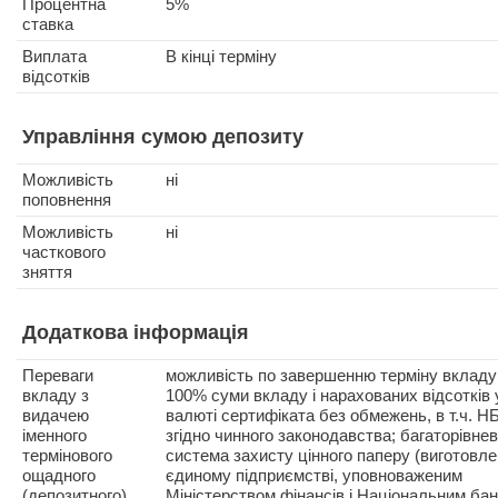
Процентна
5%
ставка
Виплата
В кінці терміну
відсотків
Управління сумою депозиту
Можливість
ні
поповнення
Можливість
ні
часткового
зняття
Додаткова інформація
Переваги
можливість по завершенню терміну вкладу
вкладу з
100% суми вкладу і нарахованих відсотків 
видачею
валюті сертифіката без обмежень, в т.ч. Н
іменного
згідно чинного законодавства; багаторівне
термінового
система захисту цінного паперу (виготовле
ощадного
єдиному підприємстві, уповноваженим
(депозитного)
Міністерством фінансів і Національним ба