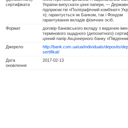
сертифіката
України випускати цінні папери, — Держав
підприємстві «Поліграфічний комбінат« Укр
»); гарантується як Банком, так і Фондом
гарантування вкладів фізичних осіб.
Формат
договір банківського вкладу з видачею іме
термінового ощадного (депозитного) сертиф
цінний папір Акціонерного банку «Південни
Джерело
http://bank.com.ua/ua/individuals/deposits/dep
sertifikat/
Дата
2017-02-13
оновлення