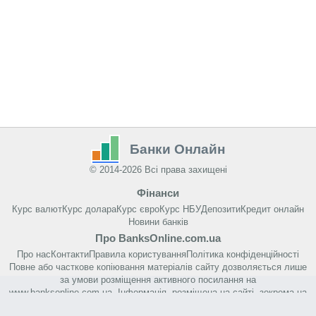
Банки Онлайн
© 2014-2026 Всі права захищені
Фінанси
Курс валют
Курс долара
Курс євро
Курс НБУ
Депозити
Кредит онлайн
Новини банків
Про BanksOnline.com.ua
Про нас
Контакти
Правила користування
Політика конфіденційності
Повне або часткове копіювання матеріалів сайту дозволяється лише
за умови розміщення активного посилання на
www.banksonline.com.ua. Інформація, розміщена на сайті, зокрема на
цій сторінці, не є рекламою банківських або фінансових послуг.