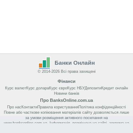
Банки Онлайн
© 2014-2026 Всі права захищені
Фінанси
Курс валют
Курс долара
Курс євро
Курс НБУ
Депозити
Кредит онлайн
Новини банків
Про BanksOnline.com.ua
Про нас
Контакти
Правила користування
Політика конфіденційності
Повне або часткове копіювання матеріалів сайту дозволяється лише
за умови розміщення активного посилання на
www.banksonline.com.ua. Інформація, розміщена на сайті, зокрема на
цій сторінці, не є рекламою банківських або фінансових послуг.