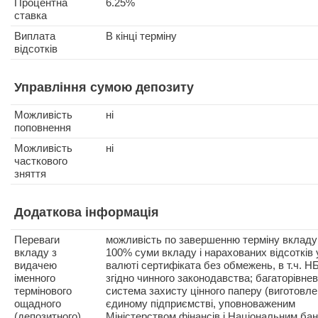
Процентна
6.25%
ставка
Виплата
В кінці терміну
відсотків
Управління сумою депозиту
Можливість
ні
поповнення
Можливість
ні
часткового
зняття
Додаткова інформація
Переваги
можливість по завершенню терміну вкладу
вкладу з
100% суми вкладу і нарахованих відсотків 
видачею
валюті сертифіката без обмежень, в т.ч. Н
іменного
згідно чинного законодавства; багаторівне
термінового
система захисту цінного паперу (виготовле
ощадного
єдиному підприємстві, уповноваженим
(депозитного)
Міністерством фінансів і Національним ба