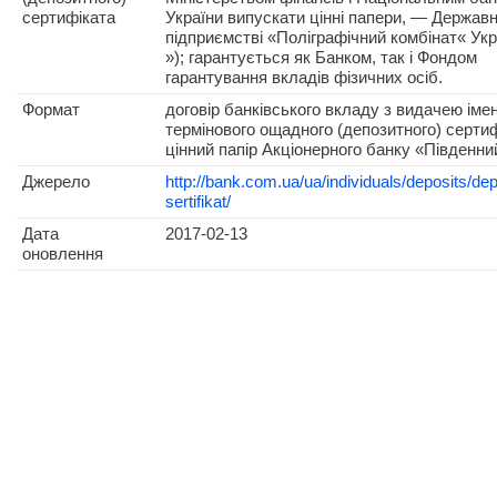
сертифіката
України випускати цінні папери, — Держав
підприємстві «Поліграфічний комбінат« Укр
»); гарантується як Банком, так і Фондом
гарантування вкладів фізичних осіб.
Формат
договір банківського вкладу з видачею іме
термінового ощадного (депозитного) сертиф
цінний папір Акціонерного банку «Південни
Джерело
http://bank.com.ua/ua/individuals/deposits/dep
sertifikat/
Дата
2017-02-13
оновлення