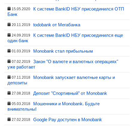
К системе BankID НБУ присоединился ОТП
15.05.2020
Банк
todobank от Мегабанка
20.11.2019
К системе BankID НБУ присоединился еще
24.09.2019
один банк
Monobank стал прибыльным
01.03.2019
Закон "О валюте и валютных операциях"
07.02.2019
уже работает
Monobank запускает валютные карты и
07.11.2018
депозиты
Депозит "Спортивный" от Monobank
27.08.2018
Мошенники и Monobank. Будьте
05.03.2018
внимательны!
Google Pay доступен в Monobank
27.02.2018