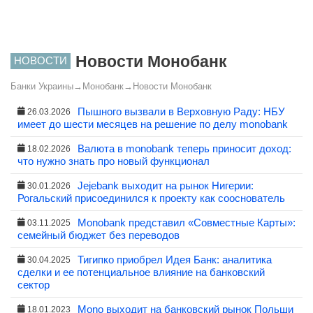
Новости Монобанк
НОВОСТИ
Банки Украины
→
Монобанк
→
Новости Монобанк
Пышного вызвали в Верховную Раду: НБУ
26.03.2026
имеет до шести месяцев на решение по делу monobank
Валюта в monobank теперь приносит доход:
18.02.2026
что нужно знать про новый функционал
Jejebank выходит на рынок Нигерии:
30.01.2026
Рогальский присоединился к проекту как сооснователь
Monobank представил «Совместные Карты»:
03.11.2025
семейный бюджет без переводов
Тигипко приобрел Идея Банк: аналитика
30.04.2025
сделки и ее потенциальное влияние на банковский
сектор
Mono выходит на банковский рынок Польши
18.01.2023