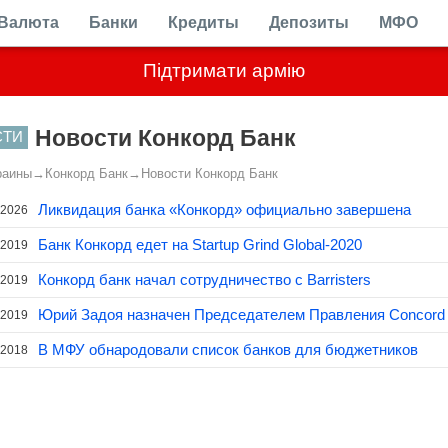
Валюта
Банки
Кредиты
Депозиты
МФО
Підтримати армію
Новости Конкорд Банк
СТИ
раины
→
Конкорд Банк
→
Новости Конкорд Банк
Ликвидация банка «Конкорд» официально завершена
.2026
Банк Конкорд едет на Startup Grind Global-2020
.2019
Конкорд банк начал сотрудничество с Barristers
.2019
Юрий Задоя назначен Председателем Правления Concord
.2019
В МФУ обнародовали список банков для бюджетников
.2018