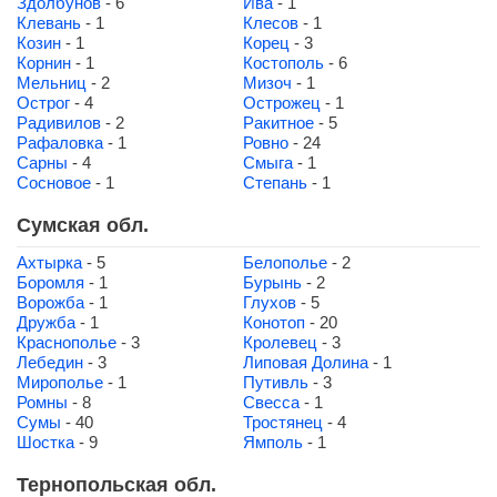
Здолбунов
- 6
Ива
- 1
Клевань
- 1
Клесов
- 1
Козин
- 1
Корец
- 3
Корнин
- 1
Костополь
- 6
Мельниц
- 2
Мизоч
- 1
Острог
- 4
Острожец
- 1
Радивилов
- 2
Ракитное
- 5
Рафаловка
- 1
Ровно
- 24
Сарны
- 4
Смыга
- 1
Сосновое
- 1
Степань
- 1
Сумская обл.
Ахтырка
- 5
Белополье
- 2
Боромля
- 1
Бурынь
- 2
Ворожба
- 1
Глухов
- 5
Дружба
- 1
Конотоп
- 20
Краснополье
- 3
Кролевец
- 3
Лебедин
- 3
Липовая Долина
- 1
Мирополье
- 1
Путивль
- 3
Ромны
- 8
Свесса
- 1
Сумы
- 40
Тростянец
- 4
Шостка
- 9
Ямполь
- 1
Тернопольская обл.