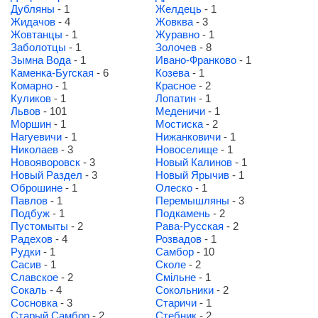
Дубляны
- 1
Желдець
- 1
Жидачов
- 4
Жовква
- 3
Жовтанцы
- 1
Журавно
- 1
Заболотцы
- 1
Золочев
- 8
Зымна Вода
- 1
Ивано-Франково
- 1
Каменка-Бугская
- 6
Козева
- 1
Комарно
- 1
Красное
- 2
Куликов
- 1
Лопатин
- 1
Львов
- 101
Меденичи
- 1
Моршин
- 1
Мостиска
- 2
Нагуевичи
- 1
Нижанковичи
- 1
Николаев
- 3
Новоселище
- 1
Новояворовск
- 3
Новый Калинов
- 1
Новый Раздел
- 3
Новый Ярычив
- 1
Оброшине
- 1
Олеско
- 1
Павлов
- 1
Перемышляны
- 3
Подбуж
- 1
Подкамень
- 2
Пустомыты
- 2
Рава-Русская
- 2
Радехов
- 4
Розвадов
- 1
Рудки
- 1
Самбор
- 10
Сасив
- 1
Сколе
- 2
Славское
- 2
Смільне
- 1
Сокаль
- 4
Сокольники
- 2
Сосновка
- 3
Старичи
- 1
Старый Самбор
- 2
Стебник
- 2