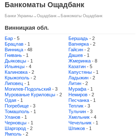
Банкоматы Ощадбанк
Банки Украины
→
Ощадбанк
→
Банкоматы Ощадбанк
Винницкая обл.
Бар
- 5
Бершадь
- 2
Брацлав
- 1
Вапнярка
- 2
Винница
- 48
Гайсин
- 2
Гнивань
- 1
Дашев
- 1
Дьяковцы
- 1
Жмеринка
- 8
Ильинцы
- 4
Казатин
- 5
Калиновка
- 2
Капустяны
- 1
Крыжополь
- 2
Ладыжин
- 2
Липовец
- 1
Литин
- 2
Могилев-Подольский
- 3
Мурафа
- 1
Мурованые Куриловцы
- 2
Немиров
- 2
Одая
- 1
Песчанка
- 1
Погребище
- 3
Теплик
- 3
Томашполь
- 1
Тульчин
- 3
Уланов
- 1
Хмельник
- 4
Черновцы
- 1
Чечельник
- 1
Шаргород
- 2
Шпиков
- 1
Ямполь
- 2