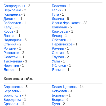
Богородчаны
- 2
Болехов
- 1
Верховина
- 2
Галич
- 1
Городенка
- 3
Гута
- 1
Делятин
- 1
Долина
- 5
Заболотов
- 1
Ивано-Франковск
- 38
Калуш
- 6
Коломыя
- 5
Косов
- 1
Криховцы
- 1
Ланчин
- 1
Лисец
- 1
Надворная
- 5
Обертин
- 1
Отыния
- 2
Перегинское
- 1
Рогатин
- 1
Рожнив
- 1
Рожнятов
- 2
Снятин
- 3
Солотвин
- 1
Тлумач
- 2
Тысменица
- 3
Углы
- 1
Чернятин
- 1
Яблонов
- 1
Янтарь
- 1
Яремче
- 1
Киевская обл.
Барышевка
- 5
Белая Церковь
- 14
Березань
- 1
Богуслав
- 3
Борисполь
- 7
Боровая
- 1
Бородянка
- 1
Боярка
- 6
Бровары
- 11
Буча
- 2