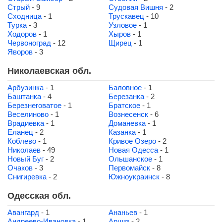
Стрый
- 9
Судовая Вишня
- 2
Сходница
- 1
Трускавец
- 10
Турка
- 3
Узловое
- 1
Ходоров
- 1
Хыров
- 1
Червоноград
- 12
Щирец
- 1
Яворов
- 3
Николаевская обл.
Арбузинка
- 1
Баловное
- 1
Баштанка
- 4
Березанка
- 2
Березнеговатое
- 1
Братское
- 1
Веселиново
- 1
Вознесенск
- 6
Врадиевка
- 1
Доманевка
- 1
Еланец
- 2
Казанка
- 1
Коблево
- 1
Кривое Озеро
- 2
Николаев
- 49
Новая Одесса
- 1
Новый Буг
- 2
Ольшанское
- 1
Очаков
- 3
Первомайск
- 8
Снигиревка
- 2
Южноукраинск
- 8
Одесская обл.
Авангард
- 1
Ананьев
- 1
Андреево-Ивановка
- 1
Арциз
- 2