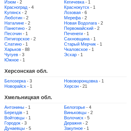
Изюм
- 2
Кегичевка
- 1
Красноград
- 4
Краснокутск
- 1
Купянск
- 2
Лозовая
- 6
Люботин
- 2
Мерефа
- 2
Наталине
- 2
Новая Водолага
- 2
Панютино
- 2
Первомайский
- 2
Песочин
- 1
Печенеги
- 1
Пятигорское
- 2
Сахновщина
- 1
Слатино
- 1
Старый Мерчик
- 1
Харьков
- 88
Чкаловское
- 1
Чугуев
- 3
Эсхар
- 1
Южное
- 1
Херсонская обл.
Белозерка
- 3
Нововоронцовка
- 1
Новорайск
- 1
Херсон
- 21
Хмельницкая обл.
Антонины
- 1
Белогорье
- 4
Берездів
- 1
Виньковцы
- 2
Войтовцы
- 1
Волочиск
- 5
Городок
- 3
Деражня
- 2
Дунаевцы
- 5
Закупное
- 1