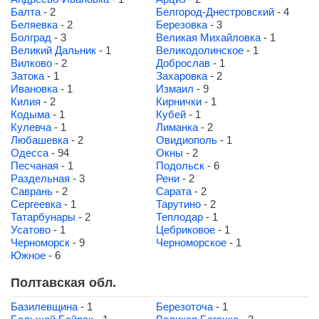
Балта
- 2
Белгород-Днестровский
- 4
Беляевка
- 2
Березовка
- 3
Болград
- 3
Великая Михайловка
- 1
Великий Дальник
- 1
Великодолинское
- 1
Вилково
- 2
Доброслав
- 1
Затока
- 1
Захаровка
- 2
Ивановка
- 1
Измаил
- 9
Килия
- 2
Кирнички
- 1
Кодыма
- 1
Кубей
- 1
Кулевча
- 1
Лиманка
- 2
Любашевка
- 2
Овидиополь
- 1
Одесса
- 94
Окны
- 2
Песчаная
- 1
Подольск
- 6
Раздельная
- 3
Рени
- 2
Саврань
- 2
Сарата
- 2
Сергеевка
- 1
Тарутино
- 2
Татарбунары
- 2
Теплодар
- 1
Усатово
- 1
Цебриковое
- 1
Черноморск
- 9
Черноморское
- 1
Южное
- 6
Полтавская обл.
Базилевщина
- 1
Березоточа
- 1