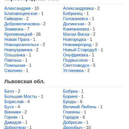
Александрия
- 10
Александровка
- 2
Благовещенское
- 1
Бобринец
- 1
Гайворон
- 2
Голованевск
- 1
Добровеличковка
- 2
Долинская
- 3
Знаменка
- 7
Компанеевка
- 1
Кропивницкий
- 26
Малая Виска
- 2
Новая Прага
- 1
Новгородка
- 1
Новоархангельск
- 2
Новомиргород
- 2
Новоукраинка
- 2
Новый Стародуб
- 1
Ольшанка
- 1
Онуфриевка
- 1
Павлыш
- 1
Подвысокое
- 1
Помошная
- 1
Светловодск
- 5
Смолино
- 1
Устиновка
- 2
Львовская обл.
Белз
- 2
Бобрка
- 1
Большие Мосты
- 1
Бориня
- 1
Борислав
- 4
Броды
- 6
Буск
- 4
Великий Любень
- 1
Винники
- 2
Глиняны
- 1
Горняк
- 1
Городок
- 6
Давидов
- 1
Добросин
- 1
Добротвор
- 1
Дрогобыч
- 10