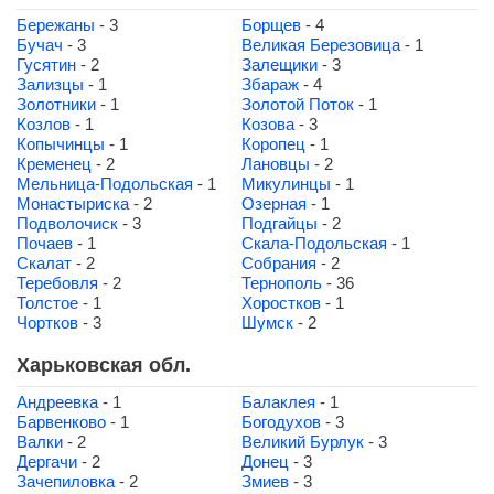
Бережаны
- 3
Борщев
- 4
Бучач
- 3
Великая Березовица
- 1
Гусятин
- 2
Залещики
- 3
Зализцы
- 1
Збараж
- 4
Золотники
- 1
Золотой Поток
- 1
Козлов
- 1
Козова
- 3
Копычинцы
- 1
Коропец
- 1
Кременец
- 2
Лановцы
- 2
Мельница-Подольская
- 1
Микулинцы
- 1
Монастыриска
- 2
Озерная
- 1
Подволочиск
- 3
Подгайцы
- 2
Почаев
- 1
Скала-Подольская
- 1
Скалат
- 2
Собрания
- 2
Теребовля
- 2
Тернополь
- 36
Толстое
- 1
Хоростков
- 1
Чортков
- 3
Шумск
- 2
Харьковская обл.
Андреевка
- 1
Балаклея
- 1
Барвенково
- 1
Богодухов
- 3
Валки
- 2
Великий Бурлук
- 3
Дергачи
- 2
Донец
- 3
Зачепиловка
- 2
Змиев
- 3