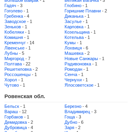
Большой Байрак
- 1
Великая Багачка
- 3
Гадяч
- 3
Глобино
- 1
Гоголево
- 1
Горишние Плавни
- 2
Гребенка
- 4
Диканька
- 1
Заводское
- 1
Засулье
- 1
Зеньков
- 1
Карловка
- 1
Кобеляки
- 1
Козельщина
- 1
Комишня
- 1
Котельва
- 1
Кременчуг
- 14
Кумы
- 1
Лівенське
- 1
Лохвиця
- 6
Лубны
- 5
Машевка
- 2
Миргород
- 7
Новые Санжары
- 1
Полтава
- 22
Радивоновка
- 1
Решетиловка
- 2
Ромодан
- 1
Россошенцы
- 1
Сенча
- 1
Хорол
- 1
Чернухи
- 1
Чутово
- 1
Ялосоветское
- 1
Ровенская обл.
Бельск
- 1
Березно
- 4
Вараш
- 12
Владимирец
- 3
Горбаков
- 1
Гоща
- 3
Демидовка
- 2
Дубно
- 6
Дубровица
- 4
Заря
- 2