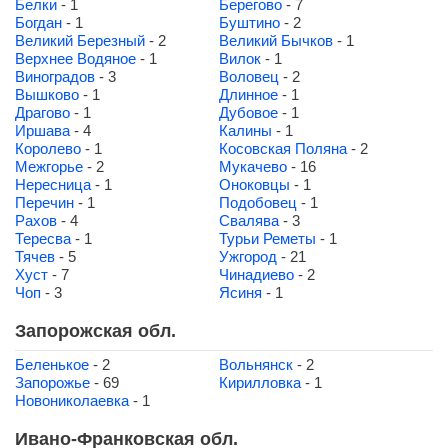
Белки
- 1
Берегово
- 7
Богдан
- 1
Буштино
- 2
Великий Березный
- 2
Великий Бычков
- 1
Верхнее Водяное
- 1
Вилок
- 1
Виноградов
- 3
Воловец
- 2
Вышково
- 1
Длинное
- 1
Драгово
- 1
Дубовое
- 1
Иршава
- 4
Калины
- 1
Королево
- 1
Косовская Поляна
- 2
Межгорье
- 2
Мукачево
- 16
Нересница
- 1
Оноковцы
- 1
Перечин
- 1
Подобовец
- 1
Рахов
- 4
Свалява
- 3
Тересва
- 1
Турьи Реметы
- 1
Тячев
- 5
Ужгород
- 21
Хуст
- 7
Чинадиево
- 2
Чоп
- 3
Ясиня
- 1
Запорожская обл.
Беленькое
- 2
Вольнянск
- 2
Запорожье
- 69
Кирилловка
- 1
Новониколаевка
- 1
Ивано-Франковская обл.