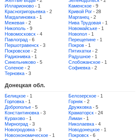
Желтые Воды
- 2
Зеленодольск
- 2
Илларионово
- 1
Каменское
- 9
Красногригорьевка
- 2
Кривой Рог
- 28
Магдалиновка
- 1
Марганец
- 2
Межевая
- 2
Нива Трудовая
- 1
Никополь
- 9
Новомайське
- 1
Новомосковск
- 4
Новопол
- 1
Павлоград
- 6
Перещепине
- 1
Першотравенск
- 3
Покров
- 1
Покровское
- 2
Пятихатки
- 2
Радионивка
- 1
Радушное
- 1
Синельниково
- 5
Слобожанское
- 1
Соленое
- 2
Софиевка
- 2
Терновка
- 3
Донецкая обл.
Белицкое
- 1
Белозерское
- 1
Горловка
- 1
Горняк
- 2
Доброполье
- 5
Дружковка
- 5
Константиновка
- 3
Краматорск
- 24
Курахово
- 1
Лиман
- 1
Мирноград
- 3
Николаевка
- 4
Новогродовка
- 3
Новодонецкое
- 1
Новоэкономическое
- 1
Покровск
- 6