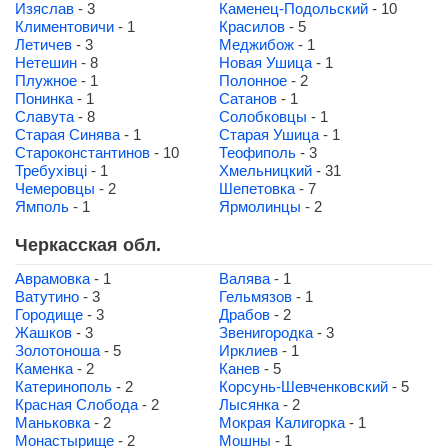
Изяслав
- 3
Каменец-Подольский
- 10
Климентовичи
- 1
Красилов
- 5
Летичев
- 3
Меджибож
- 1
Нетешин
- 8
Новая Ушица
- 1
Плужное
- 1
Полонное
- 2
Понинка
- 1
Сатанов
- 1
Славута
- 8
Солобковцы
- 1
Старая Синява
- 1
Старая Ушица
- 1
Староконстантинов
- 10
Теофиполь
- 3
Требухівці
- 1
Хмельницкий
- 31
Чемеровцы
- 2
Шепетовка
- 7
Ямполь
- 1
Ярмолинцы
- 2
Черкасская обл.
Аврамовка
- 1
Валява
- 1
Ватутино
- 3
Гельмязов
- 1
Городище
- 3
Драбов
- 2
Жашков
- 3
Звенигородка
- 3
Золотоноша
- 5
Ирклиев
- 1
Каменка
- 2
Канев
- 5
Катеринополь
- 2
Корсунь-Шевченковский
- 5
Красная Слобода
- 2
Лысянка
- 2
Маньковка
- 2
Мокрая Калигорка
- 1
Монастырище
- 2
Мошны
- 1