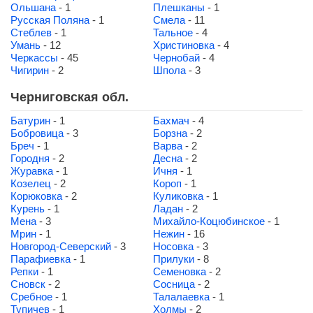
Ольшана
- 1
Плешканы
- 1
Русская Поляна
- 1
Смела
- 11
Стеблев
- 1
Тальное
- 4
Умань
- 12
Христиновка
- 4
Черкассы
- 45
Чернобай
- 4
Чигирин
- 2
Шпола
- 3
Черниговская обл.
Батурин
- 1
Бахмач
- 4
Бобровица
- 3
Борзна
- 2
Бреч
- 1
Варва
- 2
Городня
- 2
Десна
- 2
Журавка
- 1
Ичня
- 1
Козелец
- 2
Короп
- 1
Корюковка
- 2
Куликовка
- 1
Курень
- 1
Ладан
- 2
Мена
- 3
Михайло-Коцюбинское
- 1
Мрин
- 1
Нежин
- 16
Новгород-Северский
- 3
Носовка
- 3
Парафиевка
- 1
Прилуки
- 8
Репки
- 1
Семеновка
- 2
Сновск
- 2
Сосница
- 2
Сребное
- 1
Талалаевка
- 1
Тупичев
- 1
Холмы
- 2