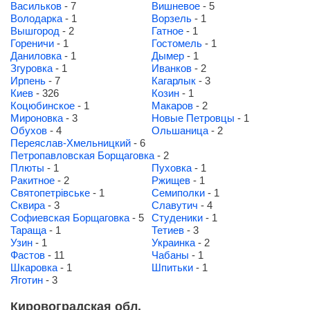
Васильков
- 7
Вишневое
- 5
Володарка
- 1
Ворзель
- 1
Вышгород
- 2
Гатное
- 1
Гореничи
- 1
Гостомель
- 1
Даниловка
- 1
Дымер
- 1
Згуровка
- 1
Иванков
- 2
Ирпень
- 7
Кагарлык
- 3
Киев
- 326
Козин
- 1
Коцюбинское
- 1
Макаров
- 2
Мироновка
- 3
Новые Петровцы
- 1
Обухов
- 4
Ольшаница
- 2
Переяслав-Хмельницкий
- 6
Петропавловская Борщаговка
- 2
Плюты
- 1
Пуховка
- 1
Ракитное
- 2
Ржищев
- 1
Святопетрівське
- 1
Семиполки
- 1
Сквира
- 3
Славутич
- 4
Софиевская Борщаговка
- 5
Студеники
- 1
Тараща
- 1
Тетиев
- 3
Узин
- 1
Украинка
- 2
Фастов
- 11
Чабаны
- 1
Шкаровка
- 1
Шпитьки
- 1
Яготин
- 3
Кировоградская обл.