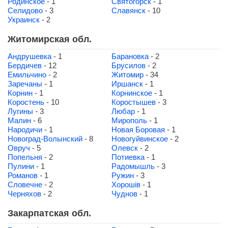
Родинское
- 1
Святогорск
- 1
Селидово
- 3
Славянск
- 10
Украинск
- 2
Житомирская обл.
Андрушевка
- 1
Барановка
- 2
Бердичев
- 12
Брусилов
- 2
Емильчино
- 2
Житомир
- 34
Заречаны
- 1
Иршанск
- 1
Корнин
- 1
Корнинское
- 1
Коростень
- 10
Коростышев
- 3
Лугины
- 3
Любар
- 1
Малин
- 6
Мирополь
- 1
Народичи
- 1
Новая Боровая
- 1
Новоград-Волынский
- 8
Новогуйвинское
- 2
Овруч
- 5
Олевск
- 2
Попельня
- 2
Потиевка
- 1
Пулини
- 1
Радомышль
- 3
Романов
- 1
Ружин
- 3
Словечне
- 2
Хорошів
- 1
Черняхов
- 2
Чуднов
- 1
Закарпатская обл.