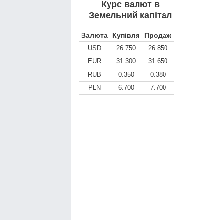
Курс валют в
Земельний капітал
Валюта
Купівля
Продаж
USD
26.750
26.850
EUR
31.300
31.650
RUB
0.350
0.380
PLN
6.700
7.700