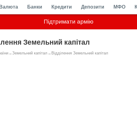
Валюта
Банки
Кредити
Депозити
МФО
Підтримати армію
ілення Земельний капітал
раїни
→
Земельний капітал
→
Відділення Земельний капітал