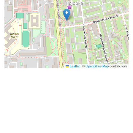
Leaflet
|
©
OpenStreetMap
contributors