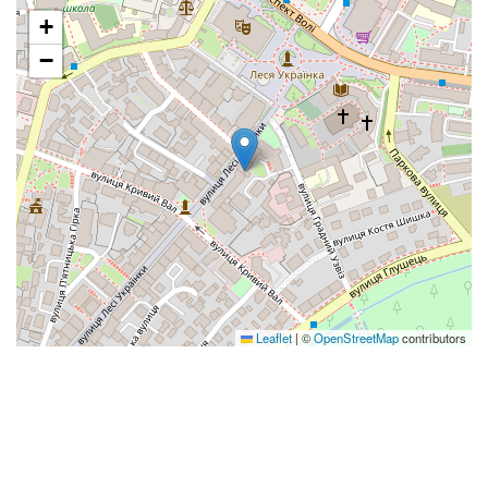
+
−
Leaflet
|
©
OpenStreetMap
contributors