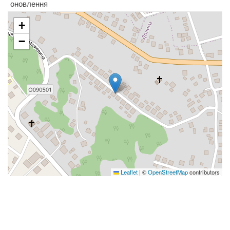
оновлення
+
−
Leaflet
|
©
OpenStreetMap
contributors