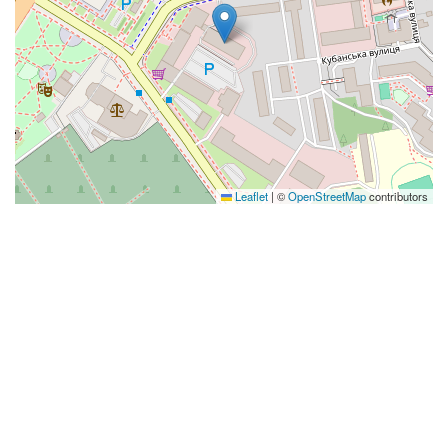
Leaflet
|
©
OpenStreetMap
contributors