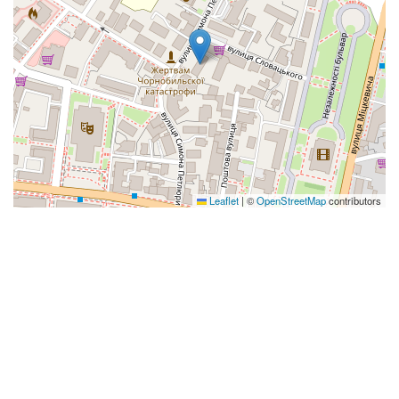
Leaflet
|
©
OpenStreetMap
contributors