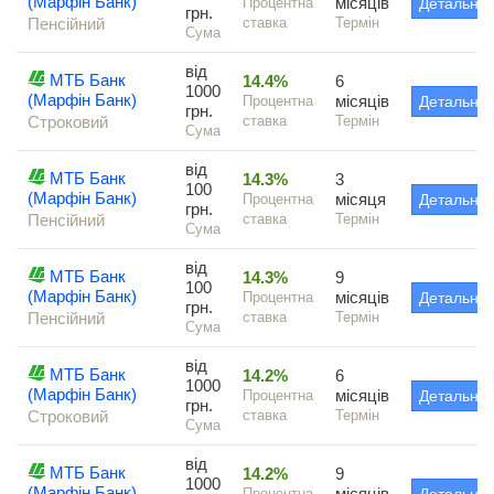
(Марфін Банк)
місяців
Процентна
Детальні
грн.
Пенсійний
ставка
Термін
Сума
від
МТБ Банк
14.4%
6
1000
(Марфін Банк)
місяців
Процентна
Детальні
грн.
Строковий
ставка
Термін
Сума
від
МТБ Банк
14.3%
3
100
(Марфін Банк)
місяця
Процентна
Детальні
грн.
Пенсійний
ставка
Термін
Сума
від
МТБ Банк
14.3%
9
100
(Марфін Банк)
місяців
Процентна
Детальні
грн.
Пенсійний
ставка
Термін
Сума
від
МТБ Банк
14.2%
6
1000
(Марфін Банк)
місяців
Процентна
Детальні
грн.
Строковий
ставка
Термін
Сума
від
МТБ Банк
14.2%
9
1000
(Марфін Банк)
місяців
Процентна