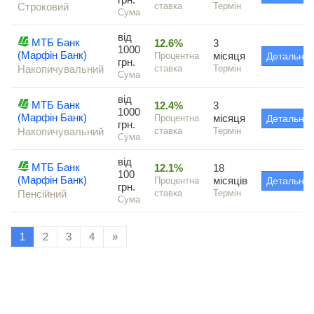
Строковий
ставка
Термін
Сума
від
МТБ Банк
12.6%
3
1000
(Марфін Банк)
місяця
Процентна
Детальні
грн.
Накопичувальний
ставка
Термін
Сума
від
МТБ Банк
12.4%
3
1000
(Марфін Банк)
місяця
Процентна
Детальні
грн.
Накопичувальний
ставка
Термін
Сума
від
МТБ Банк
12.1%
18
100
(Марфін Банк)
місяців
Процентна
Детальні
грн.
Пенсійний
ставка
Термін
Сума
1
2
3
4
»