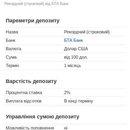
Рекордний (строковий) від БТА Банк
Пареметри депозиту
Назва
Рекордний (строковий)
Банк
БТА Банк
Валюта
Долар США
Сума
від 100 дол.
Термін
1 місяць
Варстість депозиту
Процентна ставка
2%
Виплата відсотків
В кінці терміну
Управління сумою депозиту
Можливість поповнення
ні