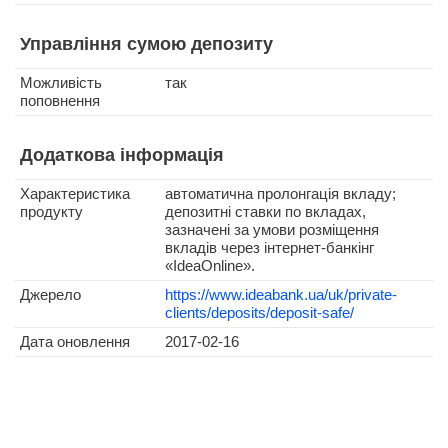
Управління сумою депозиту
Можливість
так
поповнення
Додаткова інформація
Характеристика
автоматична пролонгація вкладу;
продукту
депозитні ставки по вкладах,
зазначені за умови розміщення
вкладів через інтернет-банкінг
«IdeaOnline».
Джерело
https://www.ideabank.ua/uk/private-
clients/deposits/deposit-safe/
Дата оновлення
2017-02-16