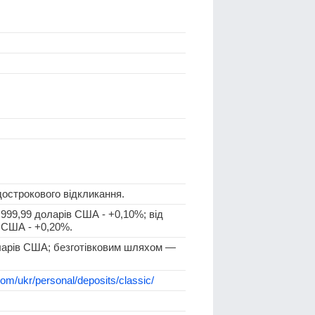
дострокового відкликання.
9 999,99 доларів США - +0,10%; від
в США - +0,20%.
ларів США; безготівковим шляхом —
om/ukr/personal/deposits/classic/