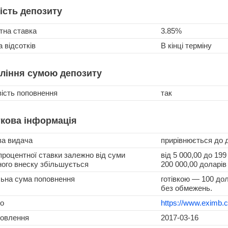
ість депозиту
тна ставка
3.85%
 відсотків
В кінці терміну
ління сумою депозиту
ість поповнення
так
кова інформація
ва видача
прирівнюється до 
процентної ставки залежно від суми
від 5 000,00 до 19
ого внеску збільшується
200 000,00 доларі
льна сума поповнення
готівкою — 100 до
без обмежень.
о
https://www.eximb.c
новлення
2017-03-16