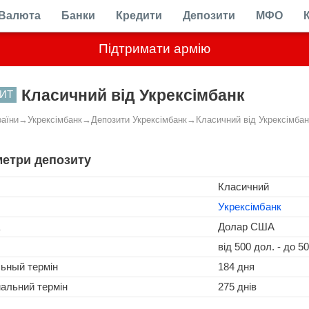
Валюта
Банки
Кредити
Депозити
МФО
Підтримати армію
Класичний від Укрексімбанк
ИТ
раїни
→
Укрексімбанк
→
Депозити Укрексімбанк
→
Класичний від Укрексімбан
етри депозиту
Класичний
Укрексімбанк
Долар США
від 500 дол. - до 5
льный термін
184 дня
альний термін
275 днів