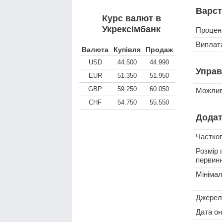
Варст
Курс валют в
Укрексімбанк
Процен
Виплата
Валюта
Купівля
Продаж
USD
44.500
44.990
Управ
EUR
51.350
51.950
GBP
59.250
60.050
Можлив
CHF
54.750
55.550
Додат
Частко
Розмір 
первинн
Мініма
Джерел
Дата о