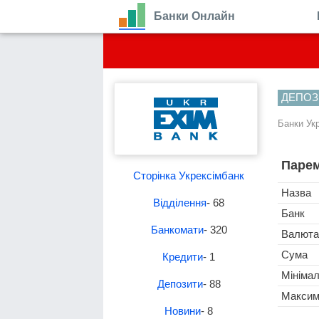
Банки Онлайн
ДЕПОЗ
Банки Ук
Парем
Сторінка Укрексімбанк
Назва
Відділення
- 68
Банк
Банкомати
- 320
Валюта
Сума
Кредити
- 1
Мініма
Депозити
- 88
Максим
Новини
- 8