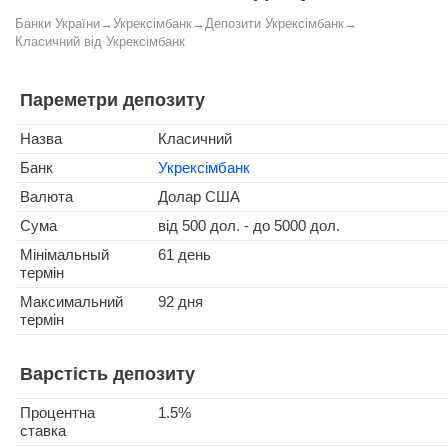
Банки України
→
Укрексімбанк
→
Депозити Укрексімбанк
→
Класичний від Укрексімбанк
Пареметри депозиту
Назва
Класичний
Банк
Укрексімбанк
Валюта
Долар США
Сума
від 500 дол. - до 5000 дол.
Мінімальный
61 день
термін
Максимальний
92 дня
термін
Варстість депозиту
Процентна
1.5%
ставка