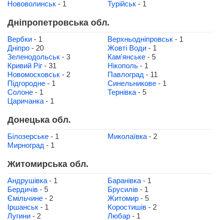
Нововолинськ
- 1
Турійськ
- 1
Дніпропетровська обл.
Вербки
- 1
Верхньодніпровськ
- 1
Дніпро
- 20
Жовті Води
- 1
Зеленодольськ
- 3
Кам'янське
- 5
Кривий Ріг
- 31
Нікополь
- 1
Новомосковськ
- 2
Павлоград
- 11
Підгородне
- 1
Синельникове
- 1
Солоне
- 1
Тернівка
- 5
Царичанка
- 1
Донецька обл.
Білозерське
- 1
Миколаївка
- 2
Мирноград
- 1
Житомирська обл.
Андрушівка
- 1
Баранівка
- 1
Бердичів
- 5
Брусилів
- 1
Ємільчине
- 2
Житомир
- 5
Іршанськ
- 1
Коростишів
- 2
Лугини
- 2
Любар
- 1