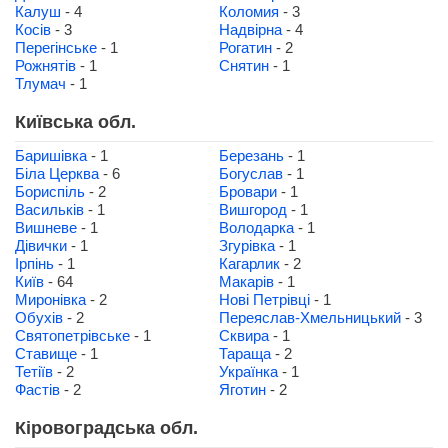
Калуш
- 4
Коломия
- 3
Косів
- 3
Надвірна
- 4
Перегінське
- 1
Рогатин
- 2
Рожнятів
- 1
Снятин
- 1
Тлумач
- 1
Київська обл.
Баришівка
- 1
Березань
- 1
Біла Церква
- 6
Богуслав
- 1
Бориспіль
- 2
Бровари
- 1
Васильків
- 1
Вишгород
- 1
Вишневе
- 1
Володарка
- 1
Дівички
- 1
Згурівка
- 1
Ірпінь
- 1
Кагарлик
- 2
Київ
- 64
Макарів
- 1
Миронівка
- 2
Нові Петрівці
- 1
Обухів
- 2
Переяслав-Хмельницький
- 3
Святопетрівське
- 1
Сквира
- 1
Ставище
- 1
Тараща
- 2
Тетіїв
- 2
Українка
- 1
Фастів
- 2
Яготин
- 2
Кіровоградська обл.