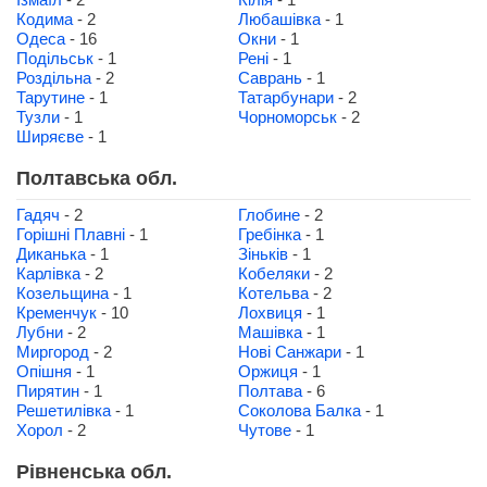
Кодима
- 2
Любашівка
- 1
Одеса
- 16
Окни
- 1
Подільськ
- 1
Рені
- 1
Роздільна
- 2
Саврань
- 1
Тарутине
- 1
Татарбунари
- 2
Тузли
- 1
Чорноморськ
- 2
Ширяєве
- 1
Полтавська обл.
Гадяч
- 2
Глобине
- 2
Горішні Плавні
- 1
Гребінка
- 1
Диканька
- 1
Зіньків
- 1
Карлівка
- 2
Кобеляки
- 2
Козельщина
- 1
Котельва
- 2
Кременчук
- 10
Лохвиця
- 1
Лубни
- 2
Машівка
- 1
Миргород
- 2
Нові Санжари
- 1
Опішня
- 1
Оржиця
- 1
Пирятин
- 1
Полтава
- 6
Решетилівка
- 1
Соколова Балка
- 1
Хорол
- 2
Чутове
- 1
Рівненська обл.