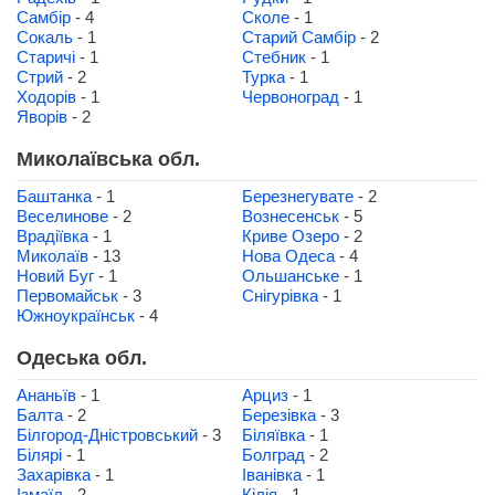
Самбір
- 4
Сколе
- 1
Сокаль
- 1
Старий Самбір
- 2
Старичі
- 1
Стебник
- 1
Стрий
- 2
Турка
- 1
Ходорів
- 1
Червоноград
- 1
Яворів
- 2
Миколаївська обл.
Баштанка
- 1
Березнегувате
- 2
Веселинове
- 2
Вознесенськ
- 5
Врадіївка
- 1
Криве Озеро
- 2
Миколаїв
- 13
Нова Одеса
- 4
Новий Буг
- 1
Ольшанське
- 1
Первомайськ
- 3
Снігурівка
- 1
Южноукраїнськ
- 4
Одеська обл.
Ананьїв
- 1
Арциз
- 1
Балта
- 2
Березівка
- 3
Білгород-Дністровський
- 3
Біляївка
- 1
Білярі
- 1
Болград
- 2
Захарівка
- 1
Іванівка
- 1
Ізмаїл
- 2
Кілія
- 1