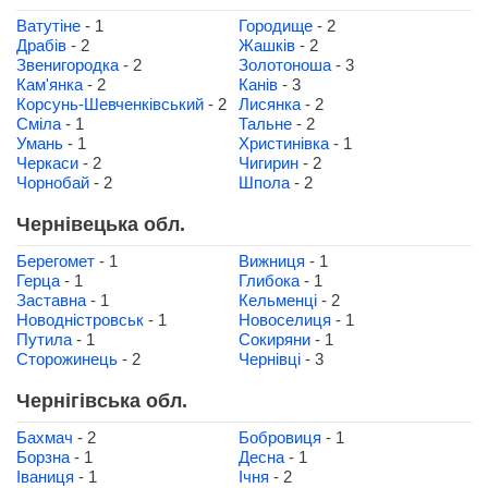
Ватутіне
- 1
Городище
- 2
Драбів
- 2
Жашків
- 2
Звенигородка
- 2
Золотоноша
- 3
Кам'янка
- 2
Канів
- 3
Корсунь-Шевченківський
- 2
Лисянка
- 2
Сміла
- 1
Тальне
- 2
Умань
- 1
Христинівка
- 1
Черкаси
- 2
Чигирин
- 2
Чорнобай
- 2
Шпола
- 2
Чернівецька обл.
Берегомет
- 1
Вижниця
- 1
Герца
- 1
Глибока
- 1
Заставна
- 1
Кельменці
- 2
Новодністровськ
- 1
Новоселиця
- 1
Путила
- 1
Сокиряни
- 1
Сторожинець
- 2
Чернівці
- 3
Чернігівська обл.
Бахмач
- 2
Бобровиця
- 1
Борзна
- 1
Десна
- 1
Іваниця
- 1
Ічня
- 2