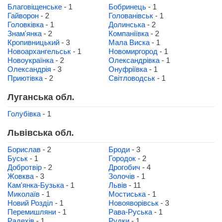
Благовіщенське
- 1
Бобринець
- 1
Гайворон
- 2
Голованівськ
- 1
Головківка
- 1
Долинська
- 2
Знам'янка
- 2
Компаніївка
- 2
Кропивницький
- 3
Мала Виска
- 1
Новоархангельськ
- 1
Новомиргород
- 1
Новоукраїнка
- 2
Олександрівка
- 1
Олександрія
- 3
Онуфріївка
- 1
Приютівка
- 2
Світловодськ
- 1
Луганська обл.
Голубівка
- 1
Львівська обл.
Борислав
- 2
Броди
- 3
Буськ
- 1
Городок
- 2
Добротвір
- 2
Дрогобич
- 4
Жовква
- 3
Золочів
- 1
Кам'янка-Бузька
- 1
Львів
- 11
Миколаїв
- 1
Мостиська
- 1
Новий Розділ
- 1
Новояворівськ
- 3
Перемишляни
- 1
Рава-Руська
- 1
Радехів
- 1
Рудки
- 1