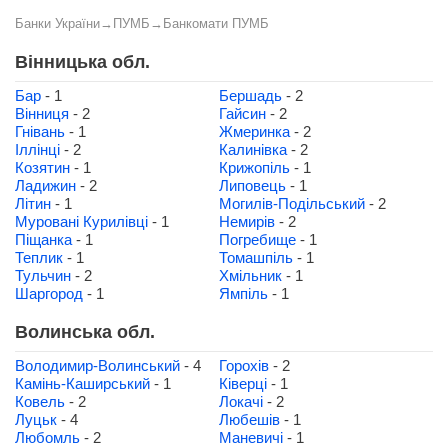
Банки України
→
ПУМБ
→
Банкомати ПУМБ
Вінницька обл.
Бар
- 1
Бершадь
- 2
Вінниця
- 2
Гайсин
- 2
Гнівань
- 1
Жмеринка
- 2
Іллінці
- 2
Калинівка
- 2
Козятин
- 1
Крижопіль
- 1
Ладижин
- 2
Липовець
- 1
Літин
- 1
Могилів-Подільський
- 2
Муровані Курилівці
- 1
Немирів
- 2
Піщанка
- 1
Погребище
- 1
Теплик
- 1
Томашпіль
- 1
Тульчин
- 2
Хмільник
- 1
Шаргород
- 1
Ямпіль
- 1
Волинська обл.
Володимир-Волинський
- 4
Горохів
- 2
Камінь-Каширський
- 1
Ківерці
- 1
Ковель
- 2
Локачі
- 2
Луцьк
- 4
Любешів
- 1
Любомль
- 2
Маневичі
- 1