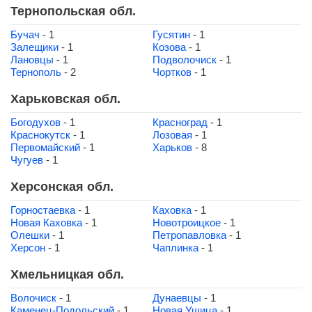
Тернопольская обл.
Бучач
- 1
Гусятин
- 1
Залещики
- 1
Козова
- 1
Лановцы
- 1
Подволочиск
- 1
Тернополь
- 2
Чортков
- 1
Харьковская обл.
Богодухов
- 1
Красноград
- 1
Краснокутск
- 1
Лозовая
- 1
Первомайский
- 1
Харьков
- 8
Чугуев
- 1
Херсонская обл.
Горностаевка
- 1
Каховка
- 1
Новая Каховка
- 1
Новотроицкое
- 1
Олешки
- 1
Петропавловка
- 1
Херсон
- 1
Чаплинка
- 1
Хмельницкая обл.
Волочиск
- 1
Дунаевцы
- 1
Каменец-Подольский
- 1
Новая Ушица
- 1