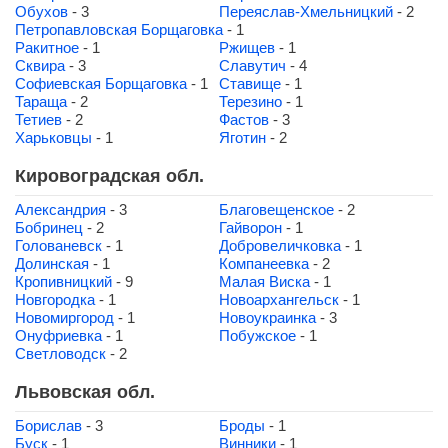
Обухов
- 3
Переяслав-Хмельницкий
- 2
Петропавловская Борщаговка
- 1
Ракитное
- 1
Ржищев
- 1
Сквира
- 3
Славутич
- 4
Софиевская Борщаговка
- 1
Ставище
- 1
Тараща
- 2
Терезино
- 1
Тетиев
- 2
Фастов
- 3
Харьковцы
- 1
Яготин
- 2
Кировоградская обл.
Александрия
- 3
Благовещенское
- 2
Бобринец
- 2
Гайворон
- 1
Голованевск
- 1
Добровеличковка
- 1
Долинская
- 1
Компанеевка
- 2
Кропивницкий
- 9
Малая Виска
- 1
Новгородка
- 1
Новоархангельск
- 1
Новомиргород
- 1
Новоукраинка
- 3
Онуфриевка
- 1
Побужское
- 1
Светловодск
- 2
Львовская обл.
Борислав
- 3
Броды
- 1
Буск
- 1
Винники
- 1