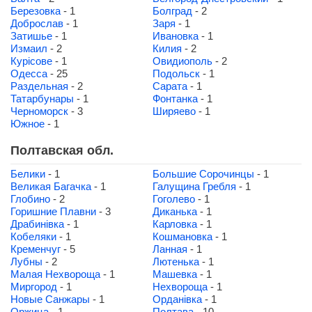
Березовка
- 1
Болград
- 2
Доброслав
- 1
Заря
- 1
Затишье
- 1
Ивановка
- 1
Измаил
- 2
Килия
- 2
Курісове
- 1
Овидиополь
- 2
Одесса
- 25
Подольск
- 1
Раздельная
- 2
Сарата
- 1
Татарбунары
- 1
Фонтанка
- 1
Черноморск
- 3
Ширяево
- 1
Южное
- 1
Полтавская обл.
Белики
- 1
Большие Сорочинцы
- 1
Великая Багачка
- 1
Галущина Гребля
- 1
Глобино
- 2
Гоголево
- 1
Горишние Плавни
- 3
Диканька
- 1
Драбинівка
- 1
Карловка
- 1
Кобеляки
- 1
Кошмановка
- 1
Кременчуг
- 5
Ланная
- 1
Лубны
- 2
Лютенька
- 1
Малая Нехвороща
- 1
Машевка
- 1
Миргород
- 1
Нехвороща
- 1
Новые Санжары
- 1
Орданівка
- 1
Оржица
- 1
Полтава
- 10