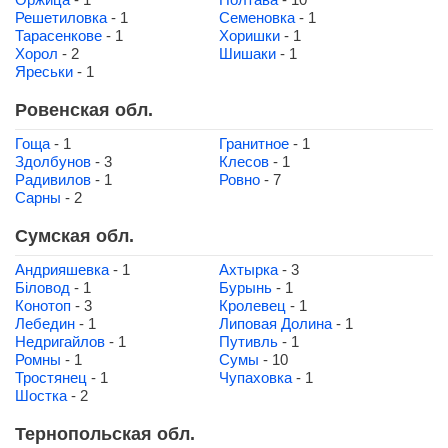
Решетиловка
- 1
Семеновка
- 1
Тарасенкове
- 1
Хоришки
- 1
Хорол
- 2
Шишаки
- 1
Яреськи
- 1
Ровенская обл.
Гоща
- 1
Гранитное
- 1
Здолбунов
- 3
Клесов
- 1
Радивилов
- 1
Ровно
- 7
Сарны
- 2
Сумская обл.
Андрияшевка
- 1
Ахтырка
- 3
Біловод
- 1
Бурынь
- 1
Конотоп
- 3
Кролевец
- 1
Лебедин
- 1
Липовая Долина
- 1
Недригайлов
- 1
Путивль
- 1
Ромны
- 1
Сумы
- 10
Тростянец
- 1
Чупаховка
- 1
Шостка
- 2
Тернопольская обл.