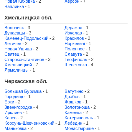
Новая Каховка
- 2
Херсон
- 7
Чаплинка
- 1
Хмельницкая обл.
Волочиск
- 3
Деражня
- 1
Дунаевцы
- 3
Изяслав
- 1
Каменец-Подольский
- 2
Красилов
- 2
Летичев
- 2
Наркевичі
- 1
Новая Ушица
- 2
Полонное
- 1
Святец
- 1
Славута
- 2
Староконстантинов
- 3
Теофиполь
- 2
Хмельницкий
- 7
Шепетовка
- 4
Ярмолинцы
- 1
Черкасская обл.
Большая Буримка
- 1
Ватутино
- 2
Городище
- 1
Драбов
- 1
Ерки
- 2
Жашков
- 1
Звенигородка
- 4
Золотоноша
- 2
Ирклиев
- 1
Каменка
- 2
Канев
- 2
Катеринополь
- 1
Корсунь-Шевченковский
- 1
Лебедин
- 1
Маньковка
- 2
Монастырище
- 1