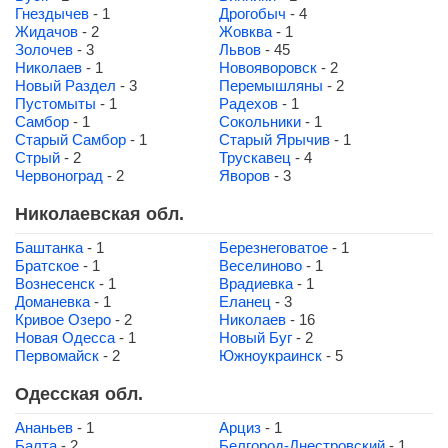
Гнездычев
- 1
Дрогобыч
- 4
Жидачов
- 2
Жовква
- 1
Золочев
- 3
Львов
- 45
Николаев
- 1
Новояворовск
- 2
Новый Раздел
- 3
Перемышляны
- 2
Пустомыты
- 1
Радехов
- 1
Самбор
- 1
Сокольники
- 1
Старый Самбор
- 1
Старый Ярычив
- 1
Стрый
- 2
Трускавец
- 4
Червоноград
- 2
Яворов
- 3
Николаевская обл.
Баштанка
- 1
Березнеговатое
- 1
Братское
- 1
Веселиново
- 1
Вознесенск
- 1
Врадиевка
- 1
Доманевка
- 1
Еланец
- 3
Кривое Озеро
- 2
Николаев
- 16
Новая Одесса
- 1
Новый Буг
- 2
Первомайск
- 2
Южноукраинск
- 5
Одесская обл.
Ананьев
- 1
Арциз
- 1
Балта
- 2
Белгород-Днестровский
- 1