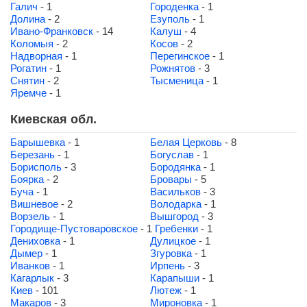
Галич
- 1
Городенка
- 1
Долина
- 2
Езуполь
- 1
Ивано-Франковск
- 14
Калуш
- 4
Коломыя
- 2
Косов
- 2
Надворная
- 1
Перегинское
- 1
Рогатин
- 1
Рожнятов
- 3
Снятин
- 2
Тысменица
- 1
Яремче
- 1
Киевская обл.
Барышевка
- 1
Белая Церковь
- 8
Березань
- 1
Богуслав
- 1
Борисполь
- 3
Бородянка
- 1
Боярка
- 2
Бровары
- 5
Буча
- 1
Васильков
- 3
Вишневое
- 2
Володарка
- 1
Ворзель
- 1
Вышгород
- 3
Городище-Пустоваровское
- 1
Гребенки
- 1
Дениховка
- 1
Дулицкое
- 1
Дымер
- 1
Згуровка
- 1
Иванков
- 1
Ирпень
- 3
Кагарлык
- 3
Карапыши
- 1
Киев
- 101
Лютеж
- 1
Макаров
- 3
Мироновка
- 1